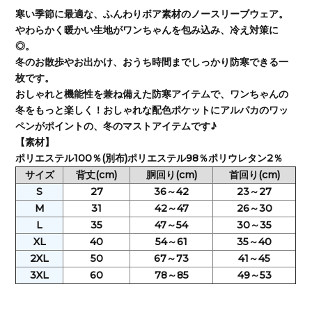
寒い季節に最適な、ふんわりボア素材のノースリーブウェア。
やわらかく暖かい生地がワンちゃんを包み込み、冷え対策に
◎。
冬のお散歩やお出かけ、おうち時間までしっかり防寒できる一
枚です。
おしゃれと機能性を兼ね備えた防寒アイテムで、ワンちゃんの
冬をもっと楽しく！おしゃれな配色ポケットにアルパカのワッ
ペンがポイントの、冬のマストアイテムです♪
【素材】
ポリエステル100％(別布)ポリエステル98％ポリウレタン2％
サイズ
背丈(cm)
胴回り(cm)
首回り(cm)
S
27
36～42
23～27
M
31
42～47
26～30
L
35
47～54
30～35
XL
40
54～61
35～40
2XL
50
67～73
41～45
3XL
60
78～85
49～53