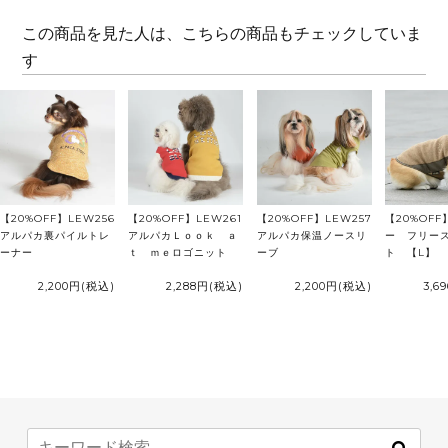
この商品を見た人は、こちらの商品もチェックしていま
す
【20%OFF】LEW256
【20%OFF】LEW261
【20%OFF】LEW257
【20%OF
アルパカ裏パイルトレ
アルパカＬｏｏｋ ａ
アルパカ保温ノースリ
ー フリー
ーナー
ｔ ｍｅロゴニット
ーブ
ト 【L】
2,200円
(税込)
2,288円
(税込)
2,200円
(税込)
3,6