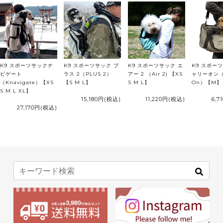
K9 スポーツサックナ
K9 スポーツサック プ
K9 スポーツサック エ
K9 スポー
ビゲート
ラス 2（PLUS 2）
アー 2 （Air 2) 【XS
ャリーオン（K
（Knavigate）【XS
【S M L】
S M L】
On）【M】
S M L XL】
15,180円
(税込)
11,220円
(税込)
6,7
27,170円
(税込)