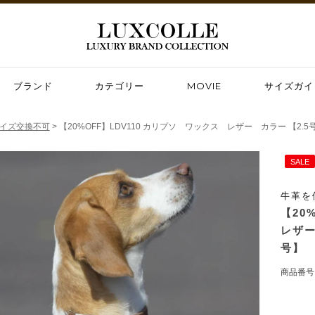
ブランド
カテゴリー
MOVIE
サイズガイ
サイズ交換不可
【20%OFF】LDV110 カリプソ ワックス レザー カラー 【2.5号 3号
SALE
牛革を
【20
レザー 
号】
商品番号