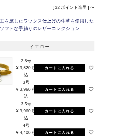
[
32
ポイント進呈 ]
〜
工を施したワックス仕上げの牛革を使用した
ソフトな手触りのレザーコレクション
イエロー
2.5号
¥
3,520
税
カートに入れる
込
3号
¥
3,960
税
カートに入れる
込
3.5号
¥
3,960
税
カートに入れる
込
4号
¥
4,400
税
カートに入れる