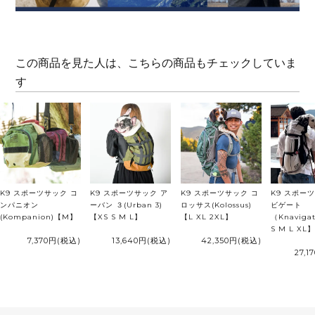
この商品を見た人は、こちらの商品もチェックしていま
す
K9 スポーツサック コ
K9 スポーツサック ア
K9 スポーツサック コ
K9 スポー
ンパニオン
ーバン ３(Urban 3)
ロッサス(Kolossus)
ビゲート
(Kompanion)【M】
【XS S M L】
【L XL 2XL】
（Knaviga
S M L XL
7,370円
(税込)
13,640円
(税込)
42,350円
(税込)
27,1