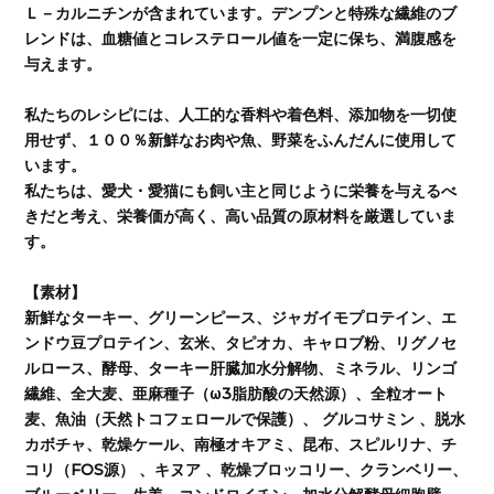
Ｌ－カルニチンが含まれています。デンプンと特殊な繊維のブ
レンドは、血糖値とコレステロール値を一定に保ち、満腹感を
与えます。
私たちのレシピには、人工的な香料や着色料、添加物を一切使
用せず、１００％新鮮なお肉や魚、野菜をふんだんに使用して
います。
私たちは、愛犬・愛猫にも飼い主と同じように栄養を与えるべ
きだと考え、栄養価が高く、高い品質の原材料を厳選していま
す。
【素材】
新鮮なターキー、グリーンピース、ジャガイモプロテイン、エ
ンドウ豆プロテイン、玄米、タピオカ、キャロブ粉、リグノセ
ルロース、酵母、ターキー肝臓加水分解物、ミネラル、リンゴ
繊維、全大麦、亜麻種子（ω3脂肪酸の天然源）、全粒オート
麦、魚油（天然トコフェロールで保護）、 グルコサミン 、脱水
カボチャ、乾燥ケール、南極オキアミ、昆布、スピルリナ、チ
コリ（FOS源） 、キヌア 、乾燥ブロッコリー、クランベリー、