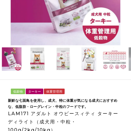
低穀物
ターキー
体重管理用
新鮮な七面鳥を使用し、成犬、特に体重が気になる成犬におすすめ
な、低脂肪・ローグレイン・中粒のフードです。
LAM171 アダルト オウビースィティ ターキー
ディライト（成犬用・中粒・
100g/2kg/10kg）