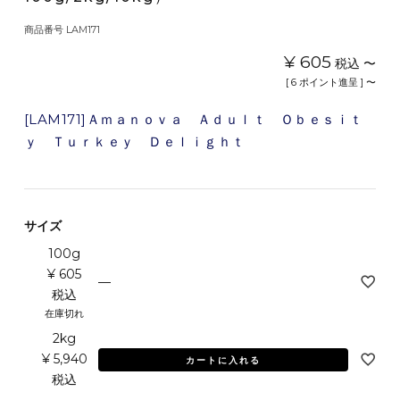
商品番号
LAM171
¥
605
税込
〜
[
6
ポイント進呈 ]
〜
[LAM171]Ａｍａｎｏｖａ Ａｄｕｌｔ Ｏｂｅｓｉｔ
ｙ Ｔｕｒｋｅｙ Ｄｅｌｉｇｈｔ
サイズ
100g
¥
605
—
税込
在庫切れ
2kg
¥
5,940
カートに入れる
税込