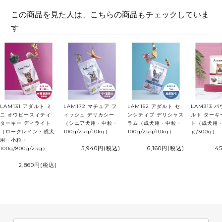
この商品を見た人は、こちらの商品もチェックしていま
す
LAM131 アダルト ミ
LAM172 マチュア フ
LAM152 アダルト セ
LAM313 
ニ オウビースィティ
ィッシュ デリカシー
ンシティブ デリシャス
ルト ターキ
ターキー ディライト
（シニア犬用・中粒・
ラム（成犬用・中粒・
ト（成犬用・
（ローグレイン・成犬
100g/2kg/10kg）
100g/2kg/10kg）
ｇ/300g）
用・小粒・
5,940円
(税込)
6,160円
(税込)
4
100g/800g/2kg）
2,860円
(税込)