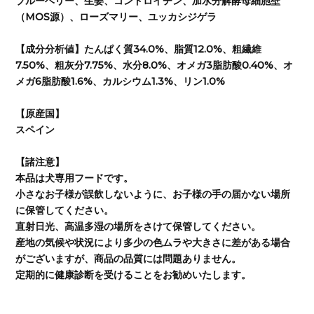
ブルーベリー、生姜、コンドロイチン、加水分解酵母細胞壁
（MOS源）、ローズマリー、ユッカシジゲラ
【成分分析値】たんぱく質34.0%、脂質12.0%、粗繊維
7.50%、粗灰分7.75%、水分8.0%、オメガ3脂肪酸0.40%、オ
メガ6脂肪酸1.6%、カルシウム1.3%、リン1.0%
【原産国】
スペイン
【諸注意】
本品は犬専用フードです。
小さなお子様が誤飲しないように、お子様の手の届かない場所
に保管してください。
直射日光、高温多湿の場所をさけて保管してください。
産地の気候や状況により多少の色ムラや大きさに差がある場合
がございますが、商品の品質には問題ありません。
定期的に健康診断を受けることをお勧めいたします。