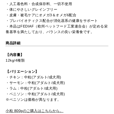
・人工着色料・合成保存料、一切不使用
・体にやさしいグレインフリー
・皮膚・被毛ケアにオメガ3＆オメガ6配合
・プレバイオティクス配合が消化器系の健康をサポート
・本品はFEDIAF（欧州ペットフード工業連合会）が定める栄
養基準を満たしており、バランスの良い栄養食です。
商品詳細
【内容量】
12kg/4種類
【バリエーション】
・チキン：中粒(アダルト/成犬用)
・サーモン：中粒(アダルト/成犬用)
・ラム：中粒(アダルト/成犬用)
・ベニソン：中粒(アダルト/成犬用)
※ベニソンは価格が異なります。
小粒 800gのご購入はこちらから。