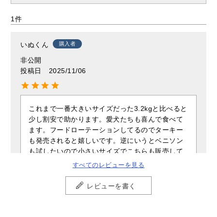
1
いぬくん
購入者
非公開
投稿日
2025/11/06
これまで一番大きいサイズだった3.2kgと比べると
少し割安で助かります。愛犬たちも喜んで食べて
ます。フードローテーションしてるのでターキー
も発売されると嬉しいです。逆にいうとベニソン
も試したいので小さいサイズでこちらも販売して
くれたらいいなぁと思ってます。

すべてのレビューを見る
3.2kgサイズまでは袋にジッパーがありましたが
12kgサイズはないので保存容器が必須です。届い
レビューを書く
てから慌てて購入しました。ジッパーつけてほし
い…！

小型犬の多頭飼い向けに小粒の12kgサイズの発売