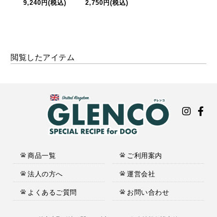
9,240円
(税込)
2,750円
(税込)
4,
閲覧したアイテム
商品一覧
ご利用案内
法人の方へ
運営会社
よくあるご質問
お問い合わせ