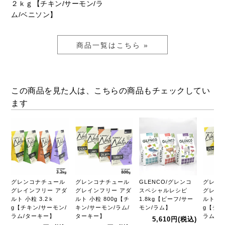
２ｋｇ【チキン/サーモン/ラ
ム/ベニソン】
商品一覧はこちら »
この商品を見た人は、こちらの商品もチェックしてい
ます
グレンコナチュール
グレンコナチュール
GLENCO/グレンコ
グレン
グレインフリー アダ
グレインフリー アダ
スペシャルレシピ
グレイ
ルト 小粒 3.2ｋ
ルト 小粒 800g【チ
1.8kg【ビーフ/サー
ルト 小粒
g【チキン/サーモン/
キン/サーモン/ラム/
モン/ラム】
g【チキ
ラム/ターキー】
ターキー】
ラム/タ
5,610円
(税込)