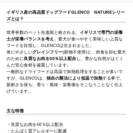
も待ってます(*'ω'*)
イギリス産の高品質ドッグフードGLENCO NATUREシリー
ズとは？
世界有数のペット先進国と称される、
イギリスで専門の栄養
士が栄養バランスを考え
、愛犬が食べやすく美味しい上質な
フードを目指し、GLENCOは生まれました。
体にやさしい
グレインフリー
(穀物不使用)と、肉食を好む愛犬
のために
良質なお肉を50％以上配合
し、豊かな自然がはぐく
んだ安心食材を厳選しています。
一般的なドライフードは高温で加熱処理をすることが多いで
すが、GLENCOは、
独自の製法により低温で加熱
する事で、
新鮮さを保ち、香り・風味・栄養価をそこなうことなく仕上
げています。
主な特徴
・良質なお肉を50％以上配合
・たんぱく質アレルギーに配慮