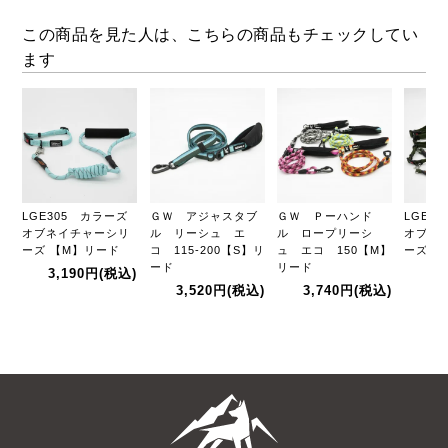
この商品を見た人は、こちらの商品もチェックしてい
ます
LGE305 カラーズ
ＧＷ アジャスタブ
ＧＷ Ｐーハンド
LGE3
オブネイチャーシリ
ル リーシュ エ
ル ロープリーシ
オブネ
ーズ 【M】リード
コ 115-200【S】リ
ュ エコ 150【M】
ーズ 【
ード
リード
3,190円
(税込)
3,
3,520円
(税込)
3,740円
(税込)