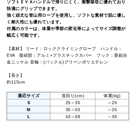
ソフトＥＶＡハンドルで滑りにくく、衝撃吸収に優れており
快適にグリップできます。
強く頑丈な登山用ロープを使用し、ソフトな素材で肌に優し
く耐久性にも優れています。
付属のカラーは、体重や季節の変化等によってサイズ調整が
幅広く可能です。
【素材】 リード：ロッククライミングロープ ハンドル：
EVA 接続部：アルミ+プラスチックカバー フック：亜鉛合
金ニッケル 首輪：(バックル)グリーンポリエチレン
【長さ】
約115cm
適応サイズ
首回り(cm)
体重(kg)
S
25～35
～20
M
35～50
～25
L
43～68
～30