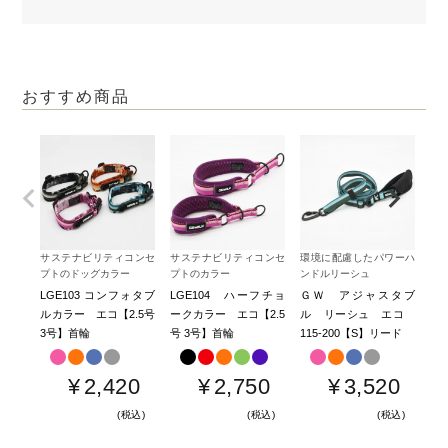
おすすめ商品
サステナビリティコンセ
サステナビリティコンセ
環境に配慮したパワーハ
３
プトのドッグカラー
プトのカラー
ンドルリーシュ
ル
LGE103 コンフォタブ
LGE104 ハーフチョ
ＧＷ アジャスタブ
Ｇ
ルカラー エコ【2.5号
ークカラー エコ【2.5
ル リーシュ エコ
ク
3号】首輪
号 3号】首輪
115-200【S】リード
エコ
ー
¥
2,420
¥
2,750
¥
3,520
税込
税込
税込