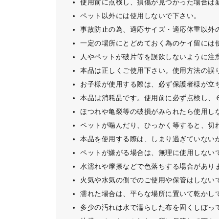
使用前に点検し、損傷が見つかった場合は
ペット以外には使用しないで下さい。
事故防止の為、適応サイズ・適応体重以外
一定の場所にとどめておく為のケイ留には
人やペットが破片等を誤飲しないように注
本品は正しくご使用下さい。使用方法の誤
お子様が使用する際は、必ず保護者様が立
本品は消耗品です。使用前に必ず点検し、
ほつれや亀裂等の破損がみられたら使用し
ペットが噛んだり、ひっかく等すると、切
本品を使用する際は、しまり過ぎていない
ペットが嫌がる場合は、無理に使用しない
水濡れや摩擦などで色落ちする場合があり
火気や水気の側でのご使用や保管はしない
濡れた場合は、平らな場所に置いて乾かし
多少の汚れは水で濡らした布を固くしぼっ