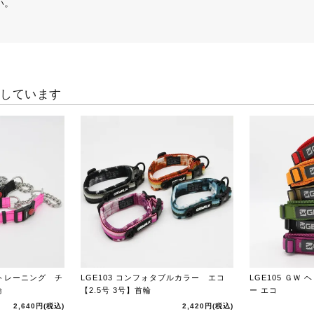
い。
クしています
トレーニング チ
LGE103 コンフォタブルカラー エコ
LGE105 ＧＷ
輪
【2.5号 3号】首輪
ー エコ
2,640円
(税込)
2,420円
(税込)