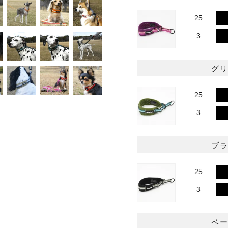
25
3
グ
25
3
ブ
25
3
ベ