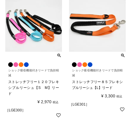
ショック吸収機能付きリードで負担軽
ショック吸収機能付きリードで負担軽
減
減
ストレッチフリー１２０フレキ
ストレッチフリー８５フレキシ
シブルリーシュ【S M】リー
ブルリーシュ【L】リード
ド
¥
3,300
税込
¥
2,970
税込
［LGE301］
［LGE300］