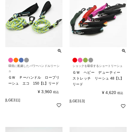
環境に配慮したパワーハンドルリーシ
ショックを吸収するショートリーシュ
ュ
ＧＷ ヘビー デューティー
ＧＷ Ｐーハンドル ロープリ
ストレッチ リーシュ 48【L】
ーシュ エコ 150【L】リード
リード
¥
3,960
¥
4,620
税込
税込
[LGE311]
[LGE313]