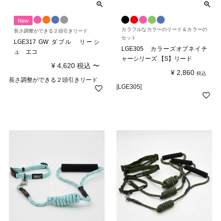
New
カラフルなカラーのリード＆カラーの
長さ調整ができる２頭引きリード
セット
LGE317 GW ダブル リーシ
LGE305 カラーズオブネイチ
ュ エコ
ャーシリーズ 【S】リード
¥
4,620
税込
〜
¥
2,860
税込
長さ調整ができる２頭引きリード
[LGE305]