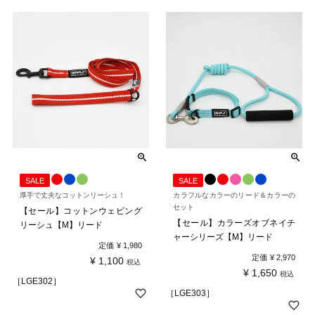
SALE
SALE
厚手で丈夫なコットンリーシュ！
カラフルなカラーのリード＆カラーの
セット
【セール】コットンウェビング
【セール】カラーズオブネイチ
リーシュ【M】リード
ャーシリーズ【M】リード
定価
¥
1,980
定価
¥
2,970
¥
1,100
税込
¥
1,650
税込
［LGE302］
［LGE303］