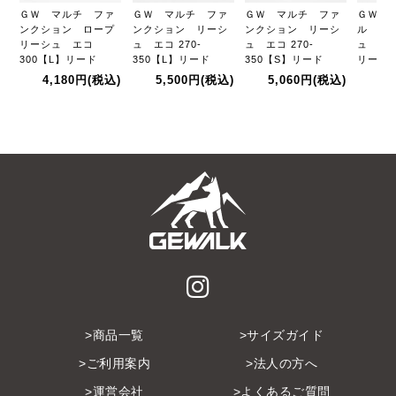
ＧＷ マルチ ファ
ＧＷ マルチ ファ
ＧＷ マルチ ファ
ＧＷ 
ンクション ロープ
ンクション リーシ
ンクション リーシ
ル ロ
リーシュ エコ
ュ エコ 270-
ュ エコ 270-
ュ エコ
300【L】リード
350【L】リード
350【S】リード
リード
4,180円
(税込)
5,500円
(税込)
5,060円
(税込)
3,
商品一覧
サイズガイド
ご利用案内
法人の方へ
運営会社
よくあるご質問