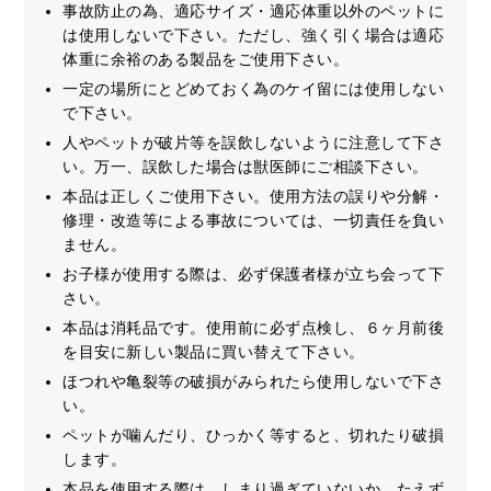
事故防止の為、適応サイズ・適応体重以外のペットに
は使用しないで下さい。ただし、強く引く場合は適応
体重に余裕のある製品をご使用下さい。
一定の場所にとどめておく為のケイ留には使用しない
で下さい。
人やペットが破片等を誤飲しないように注意して下さ
い。万一、誤飲した場合は獣医師にご相談下さい。
本品は正しくご使用下さい。使用方法の誤りや分解・
修理・改造等による事故については、一切責任を負い
ません。
お子様が使用する際は、必ず保護者様が立ち会って下
さい。
本品は消耗品です。使用前に必ず点検し、６ヶ月前後
を目安に新しい製品に買い替えて下さい。
ほつれや亀裂等の破損がみられたら使用しないで下さ
い。
ペットが噛んだり、ひっかく等すると、切れたり破損
します。
本品を使用する際は、しまり過ぎていないか、たえず