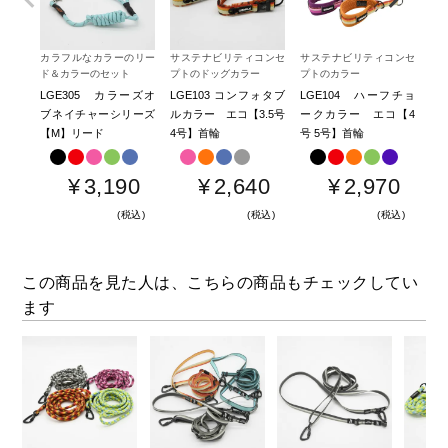
カラフルなカラーのリー
サステナビリティコンセ
サステナビリティコンセ
環
ド＆カラーのセット
プトのドッグカラー
プトのカラー
ン
LGE305 カラーズオ
LGE103 コンフォタブ
LGE104 ハーフチョ
Ｇ
ブネイチャーシリーズ
ルカラー エコ【3.5号
ークカラー エコ【4
ル
【M】リード
4号】首輪
号 5号】首輪
11
¥
3,190
¥
2,640
¥
2,970
税込
税込
税込
この商品を見た人は、こちらの商品もチェックしてい
ます