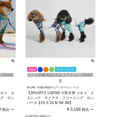
New
サマーセール
10%OF
セール対象商品2点以上でさらに10%OF
F
熱を奪い冷感が持続するアンダーロンパース
 ジオメ エ
【20%OFF】LGE550 小型犬用 ジオメ エ
ング ロン
スニック マイナス フリージング ロン
パース【XS S 2S M 2M 3M】
8
¥
3,168
税込
〜
税込
〜
[LGE550-SMALL]