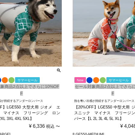
サマーセール
New
サマーセール
象商品2点以上でさらに10%OF
セール対象商品2点以上でさらに
F
F
感が持続するアンダーロンパース
熱を奪い冷感が持続するアンダーロンパース
FF】LGE550 大型犬用 ジオメ エ
【20%OFF】LGE550 中型犬用
 マイナス フリージング ロン
スニック マイナス フリージ
L 3XL 4XL 5XL】
パース【L 2L 3L 4L 5L XL】
¥
6,336
¥
4,04
税込
〜
ARGE]
[LGE550-MEDIUM]