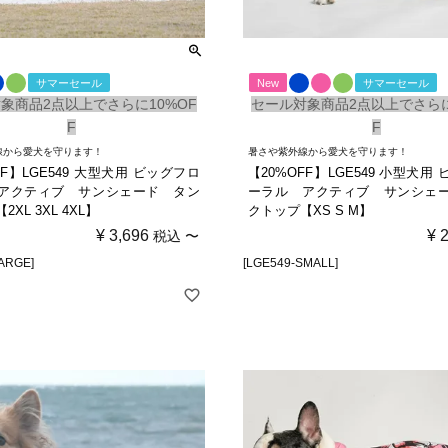
サマーセール
New
サマーセール
象商品2点以上でさらに10%OF
セール対象商品2点以上でさらに
F
F
線から愛犬を守ります！
暑さや紫外線から愛犬を守ります！
FF】LGE549 大型犬用 ビッグフロ
【20%OFF】LGE549 小型犬用
アクティブ サンシェード タン
ーラル アクティブ サンシェ
XL 3XL 4XL】
クトップ【XS S M】
¥
3,696
¥
税込
〜
ARGE]
[LGE549-SMALL]