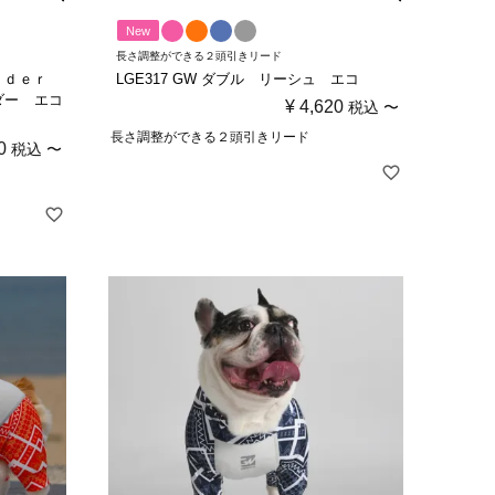
New
長さ調整ができる２頭引きリード
Ｒｉｄｅｒ
LGE317 GW ダブル リーシュ エコ
ダー エコ
¥
4,620
税込
〜
長さ調整ができる２頭引きリード
0
税込
〜