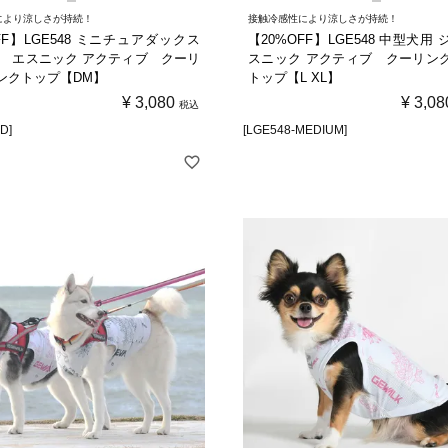
により涼しさが持続！
接触冷感性により涼しさが持続！
FF】LGE548 ミニチュアダックス
【20%OFF】LGE548 中型犬用
メ エスニック アクティブ クーリ
スニック アクティブ クーリン
ンクトップ【DM】
トップ【L XL】
¥
3,080
¥
3,08
税込
D]
[LGE548-MEDIUM]