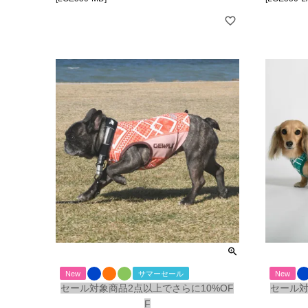
New
サマーセール
New
セール対象商品2点以上でさらに10%OF
セール対
F