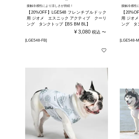
接触冷感性により涼しさが持続！
接触冷感性
【20%OFF】LGE548 フレンチブルドック
【20%O
用 ジオメ エスニック アクティブ クーリ
用 ジオ
ング タンクトップ【BS BM BL】
ング タ
¥
3,080
税込
〜
[LGE548-FB]
[LGE548-M