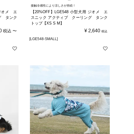
接触冷感性により涼しさが持続！
 ジオメ エ
【20%OFF】LGE548 小型犬用 ジオメ エ
グ タンク
スニック アクティブ クーリング タンク
トップ【XS S M】
0
¥
2,640
税込
〜
税込
[LGE548-SMALL]