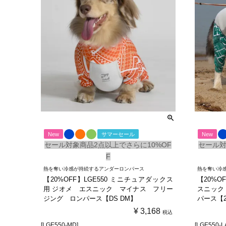
New
サマーセール
New
セール対象商品2点以上でさらに10%OF
セール対
F
熱を奪い冷感が持続するアンダーロンパース
熱を奪い冷
【20%OFF】LGE550 ミニチュアダックス
【20%O
用 ジオメ エスニック マイナス フリー
スニック
ジング ロンパース【DS DM】
パース【2X
¥
3,168
税込
[LGE550-MD]
[LGE550-L