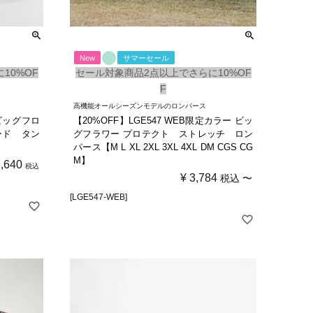
New
サマーセール
10%OF
セール対象商品2点以上でさらに10%OF
F
高機能オールシーズンモデルのロンパース
 ビッグフロ
【20%OFF】LGE547 WEB限定カラー ビッ
ード タン
グフラワー プロテクト ストレッチ ロン
パース【M L XL 2XL 3XL 4XL DM CGS CG
M】
2,640
税込
¥
3,784
税込
〜
[LGE547-WEB]