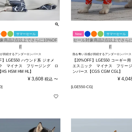
サマーセール
New
サマーセール
象商品2点以上でさらに10%OF
セール対象商品2点以上でさらに
F
F
感が持続するアンダーロンパース
熱を奪い冷感が持続するアンダーロンパース
FF】LGE550 ハウンド系 ジオメ
【20%OFF】LGE550 コーギ
ク マイナス フリージング ロ
エスニック マイナス フリー
S HSM HM HL】
ンパース【CGS CGM CGL】
¥
3,608
¥
4,04
税込
〜
O]
[LGE550-CG]