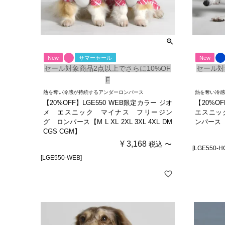
New
サマーセール
New
セール対象商品2点以上でさらに10%OF
セール対
F
熱を奪い冷感が持続するアンダーロンパース
熱を奪い冷
【20%OFF】LGE550 WEB限定カラー ジオ
【20%O
メ エスニック マイナス フリージン
エスニッ
グ ロンパース【M L XL 2XL 3XL 4XL DM
ンパース【H
CGS CGM】
¥
3,168
税込
〜
[LGE550-H
[LGE550-WEB]