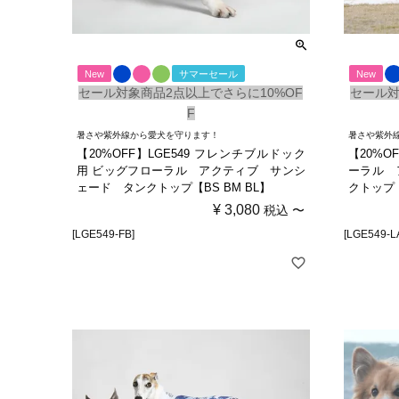
New
サマーセール
New
セール対象商品2点以上でさらに10%OF
セール対
F
暑さや紫外線から愛犬を守ります！
暑さや紫外
【20%OFF】LGE549 フレンチブルドック
【20%O
用 ビッグフローラル アクティブ サンシ
ーラル 
ェード タンクトップ【BS BM BL】
クトップ【2
¥
3,080
税込
〜
[LGE549-FB]
[LGE549-L