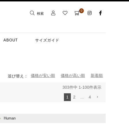
0
検索
ABOUT
サイズガイド
価格が安い順
価格が高い順
新着順
並び替え
303
件中
1
-
100
件表示
1
2
…
4
Human