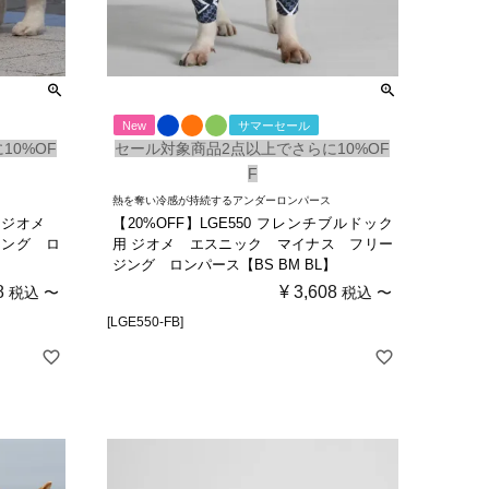
New
サマーセール
10%OF
セール対象商品2点以上でさらに10%OF
F
熱を奪い冷感が持続するアンダーロンパース
ー用 ジオメ
【20%OFF】LGE550 フレンチブルドック
ジング ロ
用 ジオメ エスニック マイナス フリー
ジング ロンパース【BS BM BL】
8
¥
3,608
税込
〜
税込
〜
[LGE550-FB]