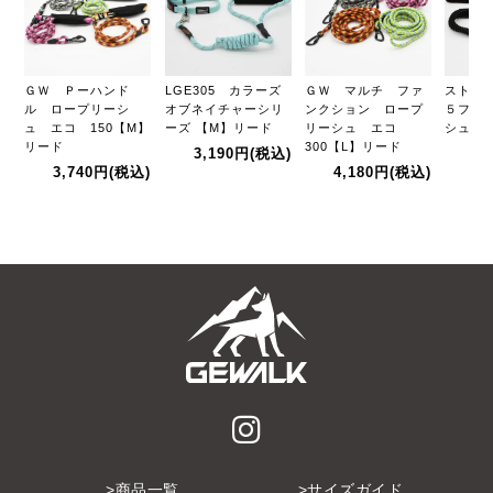
ＧＷ Ｐーハンド
LGE305 カラーズ
ＧＷ マルチ ファ
ストレ
ル ロープリーシ
オブネイチャーシリ
ンクション ロープ
５フレ
ュ エコ 150【M】
ーズ 【M】リード
リーシュ エコ
シュ【
リード
300【L】リード
3,190円
(税込)
3,
3,740円
(税込)
4,180円
(税込)
商品一覧
サイズガイド