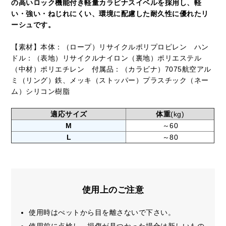
の高いロック機能付き軽量カラビナスイベルを採用し、軽
い・強い・ねじれにくい、環境に配慮した耐久性に優れたリ
ーシュです。
【素材】本体：（ロープ）リサイクルポリプロピレン ハン
ドル：（表地）リサイクルナイロン（裏地）ポリエステル
（中材）ポリエチレン 付属品：（カラビナ）7075航空アル
ミ（リング）鉄、メッキ（ストッパー）プラスチック（ネー
ム）シリコン樹脂
適応サイズ
体重
(kg)
M
～60
L
～80
使用上のご注意
使用時はぺットから目を離さないで下さい。
使用前に点検し、損傷が見つかった場合は新しいもの