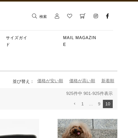
検索
サイズガイ
MAIL MAGAZIN
ド
E
価格が安い順
価格が高い順
新着順
並び替え
925
件中
901
-
925
件表示
1
…
9
10