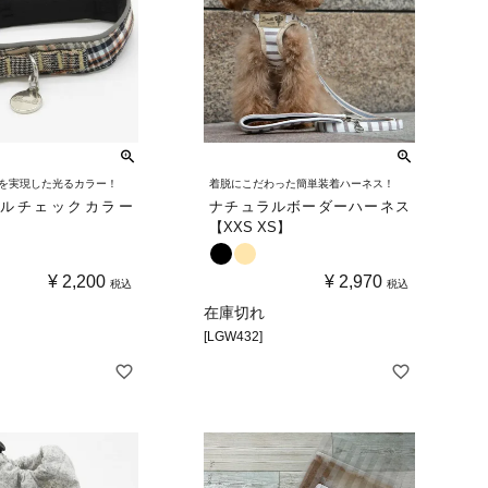
を実現した光るカラー！
着脱にこだわった簡単装着ハーネス！
ルチェックカラー
ナチュラルボーダーハーネス
【XXS XS】
¥
2,200
¥
2,970
税込
税込
在庫切れ
[LGW432]