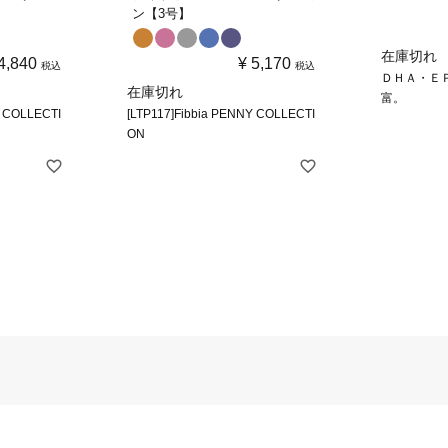
ン【3号】
在庫切れ
4,840
¥
5,170
税込
税込
ＤＨＡ・Ｅ
在庫切れ
富。
Y COLLECTI
[LTP117]Fibbia PENNY COLLECTI
ON