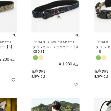
るカラー！
「再帰反射」を実現した光るカラー！
「再帰反射」
ラー【S】
クラシカルチェックカラー【X
クラシカ
XS XS】
【S】
2,200
税込
¥
1,980
税込
在庫切れ
在庫切れ
[LGW401]
[LGW401]