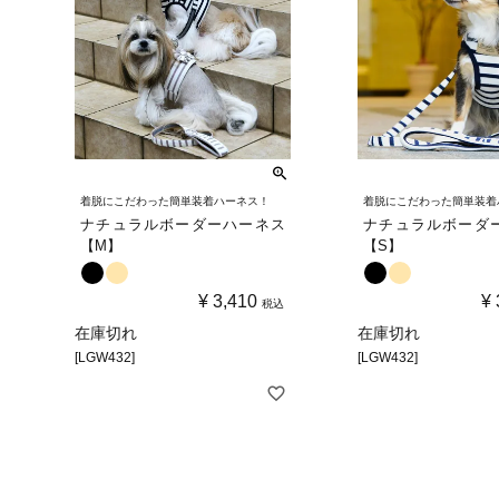
着脱にこだわった簡単装着ハーネス！
着脱にこだわった簡単装着
ナチュラルボーダーハーネス
ナチュラルボーダ
【M】
【S】
¥
3,410
¥
税込
在庫切れ
在庫切れ
[LGW432]
[LGW432]