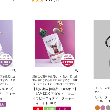
3.00
（1）
物質を豊富に含
新鮮な七面鳥を使用し、小型犬、特に体
おすすめ。低脂
重が気になる小型犬におすすめな、低脂
フード。
肪・ローグレイン・小粒のフードです。
メッシュ＆迷
50%オフ】
【賞味期限切迫品 50%オフ】
ネス
ュア フィッ
LAM131X アダルト ミニ
リベルタ
g
オウビースィティ ターキー
【1号 1.
ディライト 100g
身魚
SALE
低穀物
ターキー