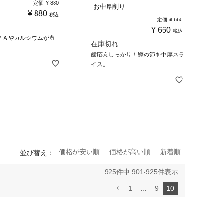
定価
¥
880
お中厚削り
¥
880
税込
定価
¥
660
¥
660
税込
ＰＡやカルシウムが豊
在庫切れ
歯応えしっかり！鰹の節を中厚スラ
イス。
価格が安い順
価格が高い順
新着順
並び替え
925
件中
901
-
925
件表示
1
…
9
10