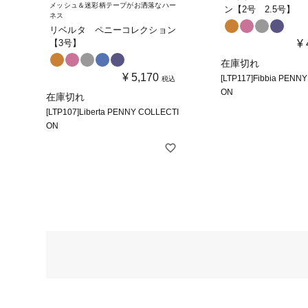
メッシュ＆迷彩柄テープがお洒落なハー
ン【2号 2.5号】
ネス
リベルタ ペニーコレクション
【3号】
¥
在庫切れ
¥
5,170
[LTP117]Fibbia PENN
税込
ON
在庫切れ
[LTP107]Liberta PENNY COLLECTI
ON