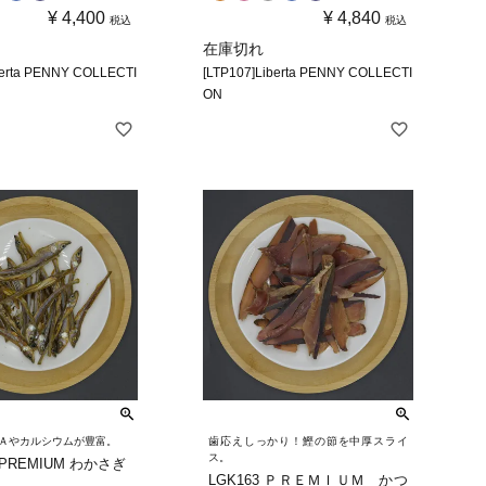
¥
4,400
¥
4,840
税込
税込
在庫切れ
berta PENNY COLLECTI
[LTP107]Liberta PENNY COLLECTI
ON
Ａやカルシウムが豊富。
歯応えしっかり！鰹の節を中厚スライ
ス。
 PREMIUM わかさぎ
LGK163 ＰＲＥＭＩＵＭ かつ