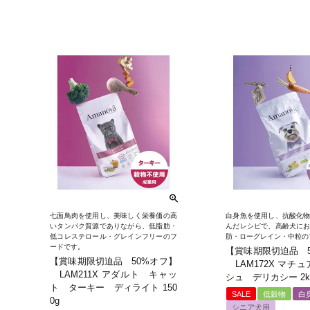
七面鳥肉を使用し、美味しく栄養価の高
白身魚を使用し、抗酸化
いタンパク質源でありながら、低脂肪・
んだレシピで、高齢犬に
低コレステロール・グレインフリーのフ
肪・ローグレイン・中粒の
ードです。
【賞味期限切迫品 
【賞味期限切迫品 50%オフ】
LAM172X マチ
LAM211X アダルト キャッ
シュ デリカシー 2k
ト ターキー ディライト 150
SALE
低穀物
白
0g
シニア犬用