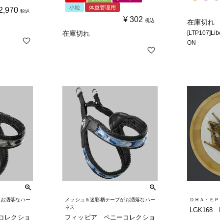
小粒
体重管理用
2,970
税込
¥
302
税込
在庫切れ
在庫切れ
[LTP107]Li
ON
がお洒落なハー
メッシュ＆迷彩柄テープがお洒落なハー
ＤＨＡ・ＥＰ
ネス
LGK168
コレクショ
フィッビア ペニーコレクショ