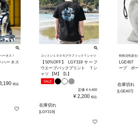
ハーネス！
コットン１００％グラフィックＴシャツ
特殊活性炭を
ーハーネス
【50%OFF】 LGY319 サーフ
LGE40
ウエーブバックプリント Ｔシ
ープ ポー
ャツ 【M】【L】
SALE
3,190
在庫切れ
税込
定価
¥
4,400
[LGE407]
¥
2,200
税込
在庫切れ
[LGY319]