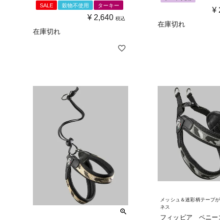
SALE
穀物不使用
ターキー
¥
¥
2,640
税込
在庫切れ
在庫切れ
メッシュ＆迷彩柄テープ
ネス
フィッビア ペニー