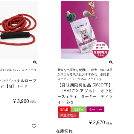
すいマルチハンズフリーリ
新鮮な七面鳥を使用し、成犬、特に体重
が気になる成犬におすすめな、低脂肪・
ローグレイン・中粒のフードです。
ァンクショナルロープ
【賞味期限切迫品 50%OFF】
３ｍ【M】リード
LAM171X アダルト オウビ
ースィティ ターキー ディラ
¥
3,960
イト 2kg
税込
SALE
低穀物
ターキー
体重管理用
］
¥
2,970
税込
在庫切れ