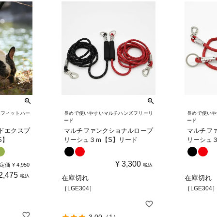
ーフィットハー
長めで使いやすいマルチハンズフリーリ
長めで使いや
ード
ード
ルドエクスプ
マルチファンクショナルロープ
マルチフ
S】
リーシュ３ｍ【S】リード
リーシュ
¥
3,300
定価
¥
4,950
税込
2,475
税込
在庫切れ
在庫切れ
［LGE304］
［LGE304