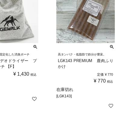
固定化した消臭ポーチ
高タンパク・低脂肪で鉄分が豊富。
7 デオドライザー プ
LGK143 PREMIUM 鹿肉ふり
チ 【F】
かけ
¥
1,430
定価
¥
770
税込
¥
770
税込
在庫切れ
[LGK143]