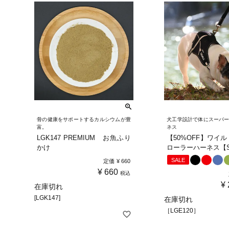
骨の健康をサポートするカルシウムが豊
犬工学設計で体にスーパ
富。
ネス
LGK147 PREMIUM お魚ふり
【50%OFF】ワイ
かけ
ローラーハーネス【
SALE
定価
¥
660
¥
660
税込
¥
在庫切れ
[LGK147]
在庫切れ
［LGE120］