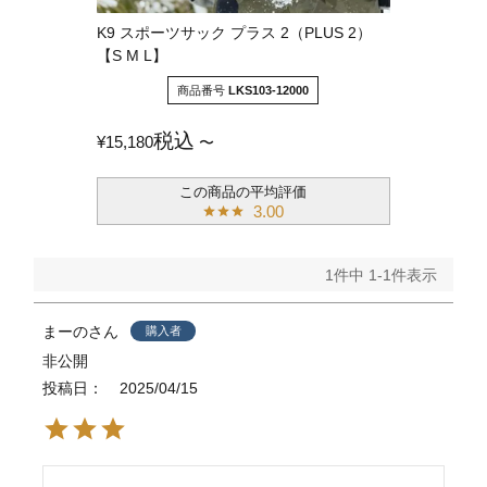
K9 スポーツサック プラス 2（PLUS 2）
【S M L】
商品番号
LKS103-12000
税込
¥
15,180
〜
3.00
1
件中
1
-
1
件表示
まーの
購入者
非公開
投稿日
2025/04/15