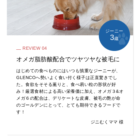
ジーニー
3
歳
REVIEW 04
オメガ脂肪酸配合でツヤツヤな被毛に
はじめての食べものにはいつも慎重なジーニーが、
GLENCOへ勢いよく食い付く様子は正直驚きでし
た。食欲をそそる薫りと、食べ易い粒の形状が好
み！厳選食材による高い栄養価に加え、オメガ３&オ
メガ６の配合は、デリケートな皮膚、被毛の艶が命
のゴールデンにとって、とても期待できるフードで
す！
ジニむくママ 様