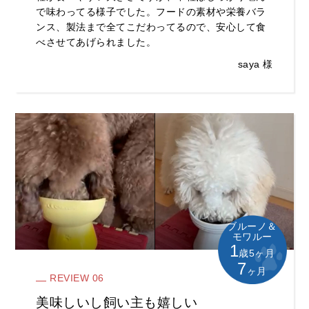
で味わってる様子でした。フードの素材や栄養バラ
ンス、製法まで全てこだわってるので、安心して食
べさせてあげられました。
saya 様
ブルーノ＆
モワルー
1
歳5ヶ月
7
ヶ月
REVIEW 06
美味しいし飼い主も嬉しい