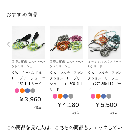
おすすめ商品
環境に配慮したパワーハ
環境に配慮したパワーハ
３Ｗａｙハンズフリーマ
環
ンドルリーシュ
ンドルリーシュ
ルチリード
ン
ＧＷ Ｐーハンドル
ＧＷ マルチ ファン
ＧＷ マルチ ファン
Ｇ
ロープリーシュ エ
クション ロープリー
クション リーシュ
ル
コ 150【L】リード
シュ エコ 300【L】
エコ 270-350【L】リー
65
リード
ド
¥
3,960
¥
4,180
¥
5,500
税込
税込
税込
この商品を見た人は、こちらの商品もチェックしてい