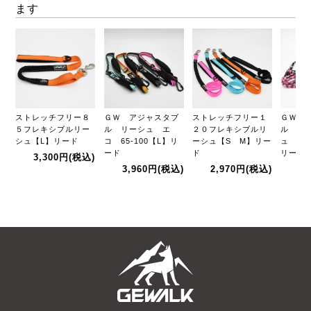
ます
ストレッチフリー８
ＧＷ アジャスタブ
ストレッチフリー１
ＧＷ 
５フレキシブルリー
ル リーシュ エ
２０フレキシブルリ
ル ロ
シュ【L】リード
コ 65-100【L】リ
ーシュ【S M】リー
ュ エコ
ード
ド
リード
3,300円
(税込)
3,960円
(税込)
2,970円
(税込)
3,