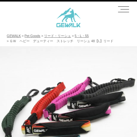
GEWALK
Pet Goods
リード・リーシュ
5・L・55
ＧＷ ヘビー デューティー ストレッチ リーシュ 48【L】リード