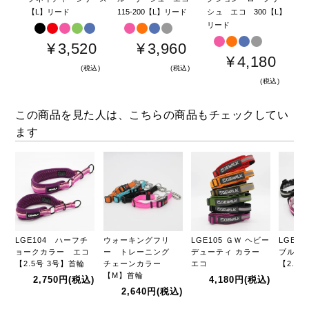
【L】リード
115-200【L】リード
シュ エコ 300【L】
エコ
リード
ド
¥
3,520
¥
3,960
¥
4,180
税込
税込
税込
この商品を見た人は、こちらの商品もチェックしてい
ます
LGE104 ハーフチ
ウォーキングフリ
LGE105 ＧＷ ヘビー
LGE1
ョークカラー エコ
ー トレーニング
デューティ カラー
ブルカ
【2.5号 3号】首輪
チェーンカラー
エコ
【2.5
【M】首輪
2,750円
(税込)
4,180円
(税込)
2,
2,640円
(税込)