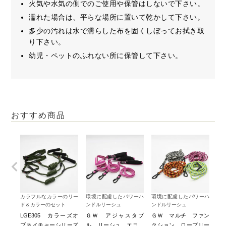
火気や水気の側でのご使用や保管はしないで下さい。
濡れた場合は、平らな場所に置いて乾かして下さい。
多少の汚れは水で濡らした布を固くしぼってお拭き取
り下さい。
幼児・ペットのふれない所に保管して下さい。
おすすめ商品
カラフルなカラーのリー
環境に配慮したパワーハ
環境に配慮したパワーハ
３
ド＆カラーのセット
ンドルリーシュ
ンドルリーシュ
ル
LGE305 カラーズオ
ＧＷ アジャスタブ
ＧＷ マルチ ファン
Ｇ
ブネイチャーシリーズ
ル リーシュ エコ
クション ロープリー
ク