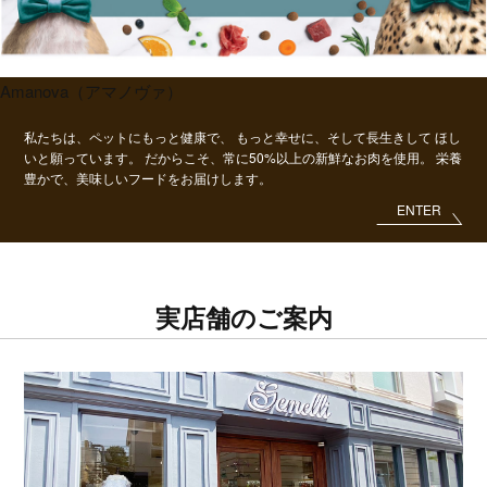
Amanova（アマノヴァ）
私たちは、ペットにもっと健康で、
もっと幸せに、そして長生きして
ほし
いと願っています。
だからこそ、常に50%以上の新鮮なお肉を使用。
栄養
豊かで、美味しいフードをお届けします。
ENTER
実店舗のご案内