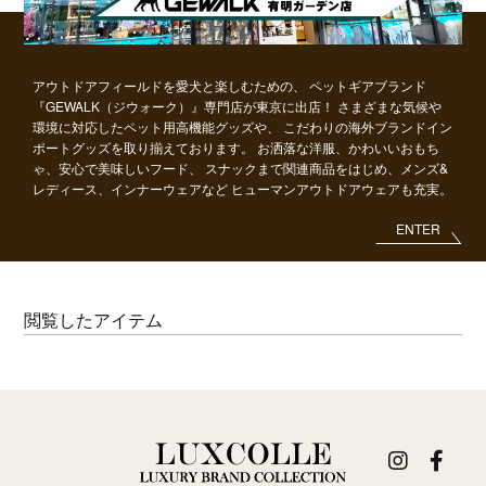
アウトドアフィールドを愛犬と楽しむための、
ペットギアブランド
『GEWALK（ジウォーク）』専門店が東京に出店！
さまざまな気候や
環境に対応したペット用高機能グッズや、
こだわりの海外ブランドイン
ポートグッズを取り揃えております。
お洒落な洋服、かわいいおもち
ゃ、安心で美味しいフード、
スナックまで関連商品をはじめ、メンズ&
レディース、インナーウェアなど
ヒューマンアウトドアウェアも充実。
ENTER
閲覧したアイテム