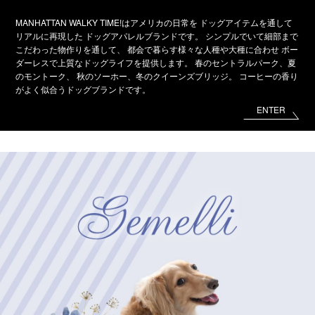
MANHATTAN WALKY TIME!はアメリカの日常を
ドッグアイテムを通して
リアルに再現した
ドッグアパレルブランドです。
シンプルでいて細部まで
こだわった物作りを通して、
都会で暮らす様々な人種や大種に合わせ
ボー
ダーレスで上質なドッグライフを提供します。
春のセントラルパーク、夏
のモントーク、
秋のソーホー、冬のクイーンズブリッジ。
コーヒーの香り
がよく似合うドッグブランドです。
ENTER