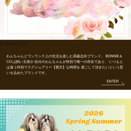
BONNIE&CO.
わんちゃんとワンランク上の生活を楽しむ高級志向ブランド。
BONNIE＆
CO.は飼い主様が
自分のわんちゃんが特別で唯一の存在であり、
いつもと
は違う特別でラグジュアリー【贅沢】な時間を
過ごして頂きたいという思
いを込めたブランドです。
ENTER