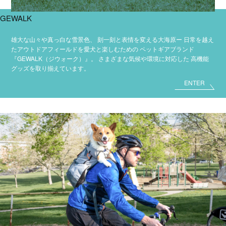
GEWALK
雄大な山々や真っ白な雪景色、
刻一刻と表情を変える大海原ー
日常を越え
たアウトドアフィールドを愛犬と楽しむための
ペットギアブランド
『GEWALK（ジウォーク）』。
さまざまな気候や環境に対応した
高機能
グッズを取り揃えています。
ENTER