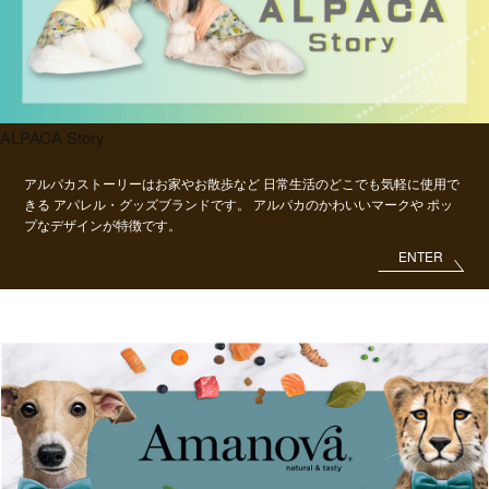
ALPACA Story
アルパカストーリーはお家やお散歩など
日常生活のどこでも気軽に使用で
きる
アパレル・グッズブランドです。
アルパカのかわいいマークや
ポッ
プなデザインが特徴です。
ENTER