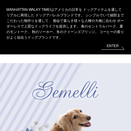
MANHATTAN WALKY TIME!はアメリカの日常を
ドッグアイテムを通して
リアルに再現した
ドッグアパレルブランドです。
シンプルでいて細部まで
こだわった物作りを通して、
都会で暮らす様々な人種や大種に合わせ
ボー
ダーレスで上質なドッグライフを提供します。
春のセントラルパーク、夏
のモントーク、
秋のソーホー、冬のクイーンズブリッジ。
コーヒーの香り
がよく似合うドッグブランドです。
ENTER