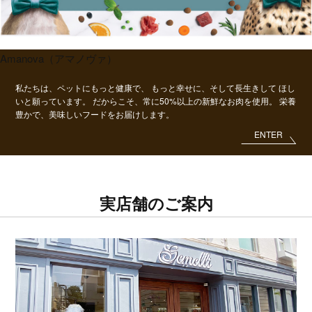
Amanova（アマノヴァ）
私たちは、ペットにもっと健康で、
もっと幸せに、そして長生きして
ほし
いと願っています。
だからこそ、常に50%以上の新鮮なお肉を使用。
栄養
豊かで、美味しいフードをお届けします。
ENTER
実店舗のご案内