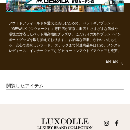
アウトドアフィールドを愛犬と楽しむための、
ペットギアブランド
『GEWALK（ジウォーク）』専門店が東京に出店！
さまざまな気候や
環境に対応したペット用高機能グッズや、
こだわりの海外ブランドイン
ポートグッズを取り揃えております。
お洒落な洋服、かわいいおもち
ゃ、安心で美味しいフード、
スナックまで関連商品をはじめ、メンズ&
レディース、インナーウェアなど
ヒューマンアウトドアウェアも充実。
ENTER
閲覧したアイテム