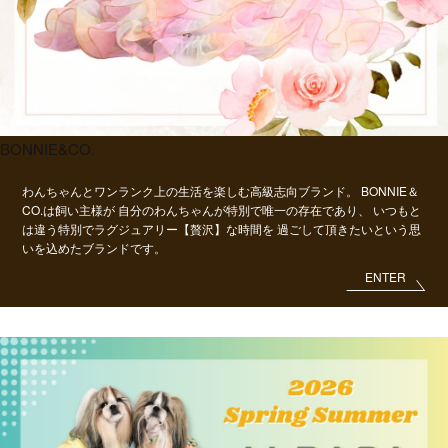
BONNIE&CO.
わんちゃんとワンランク上の生活を楽しむ高級志向ブランド。
BONNIE＆
CO.は飼い主様が
自分のわんちゃんが特別で唯一の存在であり、
いつもと
は違う特別でラグジュアリー【贅沢】な時間を
過ごして頂きたいという思
いを込めたブランドです。
ENTER