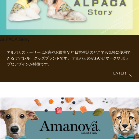
ALPACA Story
アルパカストーリーはお家やお散歩など
日常生活のどこでも気軽に使用で
きる
アパレル・グッズブランドです。
アルパカのかわいいマークや
ポッ
プなデザインが特徴です。
ENTER