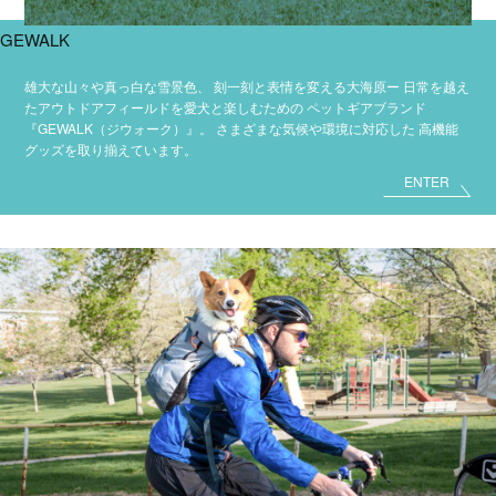
GEWALK
雄大な山々や真っ白な雪景色、
刻一刻と表情を変える大海原ー
日常を越え
たアウトドアフィールドを愛犬と楽しむための
ペットギアブランド
『GEWALK（ジウォーク）』。
さまざまな気候や環境に対応した
高機能
グッズを取り揃えています。
ENTER