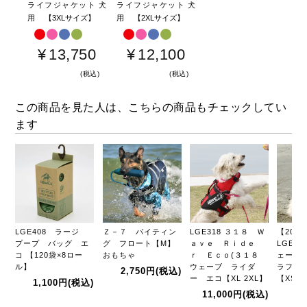
ライフジャケット 犬
ライフジャケット 犬
用 【3XLサイズ】
用 【2XLサイズ】
¥
13,750
¥
12,100
税込
税込
この商品を見た人は、こちらの商品もチェックしてい
ます
LGE408 ラージ
Ｚ－７ バイティン
LGE318 ３１８ Ｗ
【20%
プープ バッグ エ
グ フロート【M】
ａｖｅ Ｒｉｄｅ
LGE54
コ 【120袋×8ロー
おもちゃ
ｒ Ｅｃｏ(３１８
ェーブ 
ル】
ウェーブ ライダ
ラフィッ
2,750円
(税込)
ー エコ【XL 2XL】
【XS S
1,100円
(税込)
11,000円
(税込)
2,