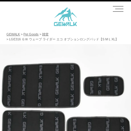
GEWALK
Pet Goods
雑貨
LGE316 ＧＷ ウェーブ ライダー エコ オプションロングパッド【S M L XL】