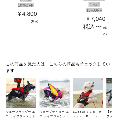
さらに
10%OFF
10%OFF
¥
4,800
¥
7,040
税込
税込
〜
税
込
この商品を見た人は、こちらの商品もチェックしてい
ます
ウェーブライダー エ
ウェーブライダー エ
LGE318 ３１８ Ｗ
【50%
コ ライフジャケット
コ ライフジャケット
ａｖｅ Ｒｉｄｅ
ブライ