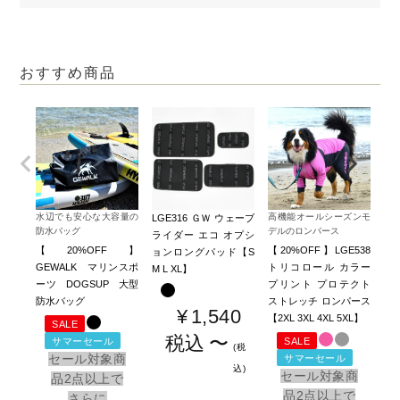
おすすめ商品
水辺でも安心な大容量の
高機能オールシーズンモ
高
LGE316 ＧＷ ウェーブ
防水バッグ
デルのロンパース
デ
ライダー エコ オプシ
【20%OFF】
【20%OFF】LGE538
【2
ョンロングパッド【S
GEWALK マリンスポ
トリコロール カラー
デ
M L XL】
ーツ DOGSUP 大型
プリント プロテクト
リ
防水バッグ
ストレッチ ロンパース
ト
¥
1,540
【2XL 3XL 4XL 5XL】
【2
SALE
税込
〜
サマーセール
SALE
税
セール対象商
サマーセール
込
セール対象商
品2点以上で
品2点以上で
さらに