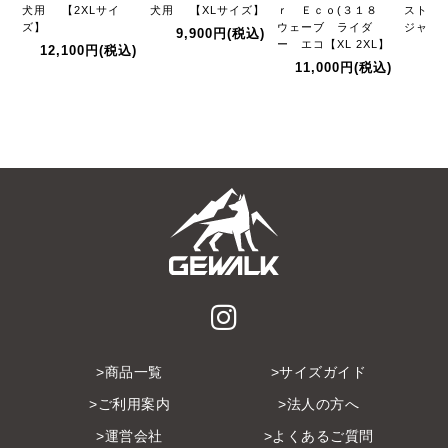
犬用 【2XLサイ
犬用 【XLサイズ】
ｒ Ｅｃｏ(３１８
スト【X
ズ】
ウェーブ ライダ
ジャケ
9,900円
(税込)
ー エコ【XL 2XL】
12,100円
(税込)
5,
11,000円
(税込)
商品一覧
サイズガイド
ご利用案内
法人の方へ
運営会社
よくあるご質問