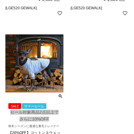
[LGE520 GEWALK]
[LGE520 GEWALK]
SALE
サマーセール
セール対象商品2点以上で
さらに10%OFF
秋冬シーズンに最適な裏毛トレーナー
【20%OFF】コットンスウェッ