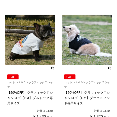
SALE
SALE
コットン１００％グラフィックＴシャ
コットン１００％グラフィックＴシャ
ツ
ツ
【50%OFF】 グラフィックＴシ
【50%OFF】 グラフィックＴシ
ャツロゴ【BM】ブルドッグ専
ャツロゴ【DM】ダックスフン
用サイズ
ド専用サイズ
定価
¥
2,860
定価
¥
2,640
¥
1,430
¥
1,320
税込
税込