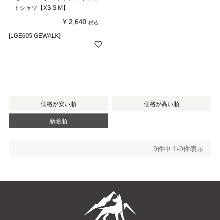
トシャツ【XS S M】
¥
2,640
税込
[LGE605 GEWALK]
価格が安い順
価格が高い順
新着順
9
件中
1
-
9
件表示