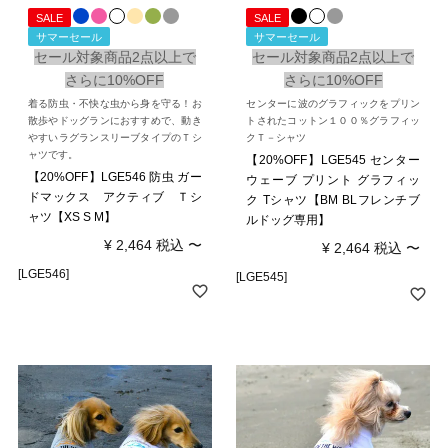
SALE
SALE
サマーセール
サマーセール
セール対象商品2点以上で
セール対象商品2点以上で
さらに10%OFF
さらに10%OFF
着る防虫・不快な虫から身を守る！お
センターに波のグラフィックをプリン
散歩やドッグランにおすすめで、動き
トされたコットン１００％グラフィッ
やすいラグランスリーブタイプのＴシ
クＴ－シャツ
ャツです。
【20%OFF】LGE545 センター
【20%OFF】LGE546 防虫 ガー
ウェーブ プリント グラフィッ
ドマックス アクティブ Ｔシ
ク Tシャツ【BM BLフレンチブ
ャツ【XS S M】
ルドッグ専用】
¥
2,464
税込
〜
¥
2,464
税込
〜
[LGE546]
[LGE545]