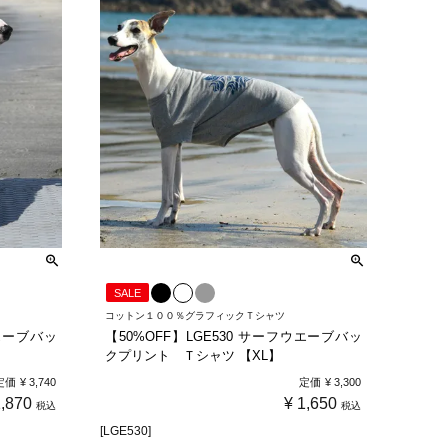
SALE
コットン１００％グラフィックＴシャツ
ウエーブバッ
【50%OFF】LGE530 サーフウエーブバッ
クプリント Ｔシャツ 【XL】
定価
¥
3,740
定価
¥
3,300
1,870
¥
1,650
税込
税込
[LGE530]