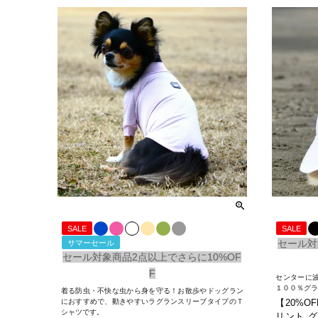
SALE
SALE
セール対
サマーセール
セール対象商品2点以上でさらに10%OF
F
センターに
１００％グ
着る防虫・不快な虫から身を守る！お散歩やドッグラン
におすすめで、動きやすいラグランスリーブタイプのＴ
【20%OF
シャツです。
リント グ