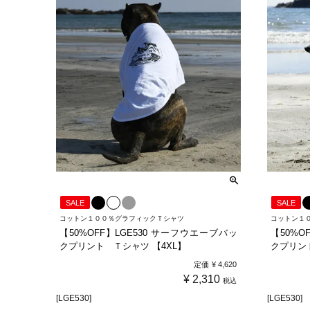
SALE
SALE
コットン１００％グラフィックＴシャツ
コットン１
【50%OFF】LGE530 サーフウエーブバッ
【50%O
クプリント Ｔシャツ 【4XL】
クプリント
定価
¥
4,620
¥
2,310
税込
[LGE530]
[LGE530]