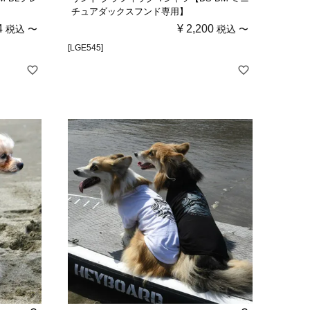
チュアダックスフンド専用】
4
¥
2,200
税込
〜
税込
〜
[LGE545]