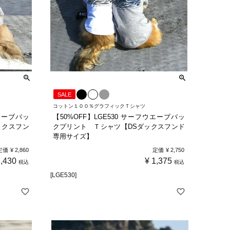
SALE
コットン１００％グラフィックＴシャツ
ウエーブバッ
【50%OFF】LGE530 サーフウエーブバッ
ックスフン
クプリント Ｔシャツ【DSダックスフンド
専用サイズ】
定価
¥
2,860
定価
¥
2,750
1,430
¥
1,375
税込
税込
[LGE530]