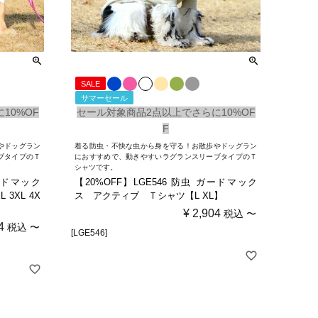
SALE
サマーセール
10%OF
セール対象商品2点以上でさらに10%OF
F
やドッグラン
着る防虫・不快な虫から身を守る！お散歩やドッグラン
ブタイプのＴ
におすすめで、動きやすいラグランスリーブタイプのＴ
シャツです。
ガードマック
【20%OFF】LGE546 防虫 ガードマック
3XL 4X
ス アクティブ Ｔシャツ【L XL】
¥
2,904
税込
〜
4
税込
〜
[LGE546]