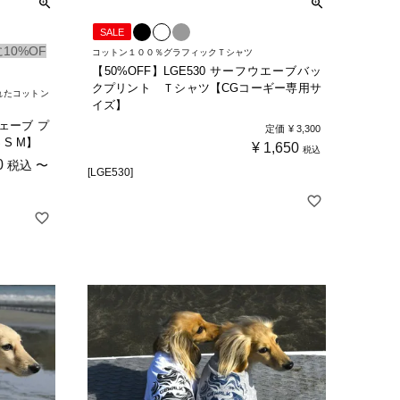
SALE
10%OF
コットン１００％グラフィックＴシャツ
【50%OFF】LGE530 サーフウエーブバッ
クプリント Ｔシャツ【CGコーギー専用サ
れたコットン
イズ】
ウェーブ プ
定価
¥
3,300
S M】
¥
1,650
税込
0
税込
〜
[LGE530]