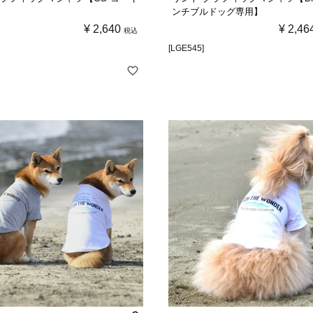
ンチブルドッグ専用】
¥
2,640
¥
2,46
税込
[LGE545]