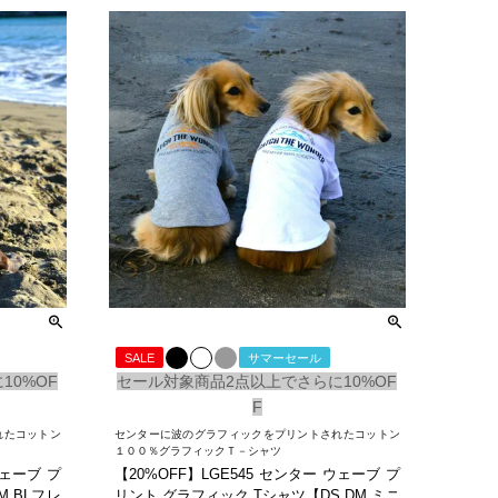
SALE
サマーセール
10%OF
セール対象商品2点以上でさらに10%OF
F
れたコットン
センターに波のグラフィックをプリントされたコットン
１００％グラフィックＴ－シャツ
ウェーブ プ
【20%OFF】LGE545 センター ウェーブ プ
 BLフレ
リント グラフィック Tシャツ【DS DM ミニ