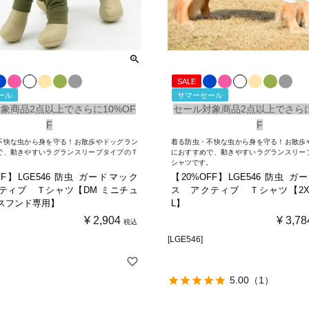
SALE
ール
サマーセール
象商品2点以上でさらに10%OF
セール対象商品2点以上でさらに
F
F
不快な虫から身を守る！お散歩やドッグラン
着る防虫・不快な虫から身を守る！お散歩
で、動きやすいラグランスリーブタイプのＴ
におすすめで、動きやすいラグランスリー
。
シャツです。
FF】LGE546 防虫 ガードマック
【20%OFF】LGE546 防虫 
ティブ Ｔシャツ【DM ミニチュ
ス アクティブ Ｔシャツ【2XL 
スフンド専用】
L】
¥
2,904
¥
3,78
税込
[LGE546]
5.00
（1）