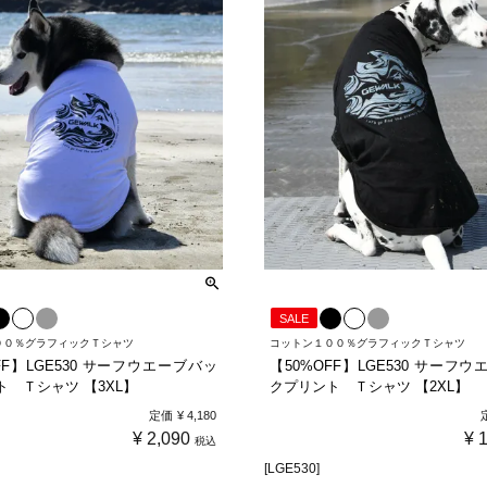
SALE
００％グラフィックＴシャツ
コットン１００％グラフィックＴシャツ
FF】LGE530 サーフウエーブバッ
【50%OFF】LGE530 サーフ
 Ｔシャツ 【3XL】
クプリント Ｔシャツ 【2XL】
定価
¥
4,180
¥
2,090
¥
税込
[LGE530]