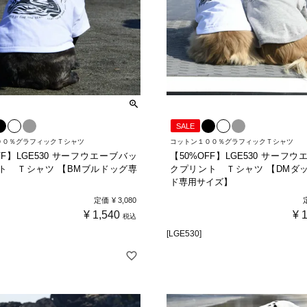
SALE
００％グラフィックＴシャツ
コットン１００％グラフィックＴシャツ
FF】LGE530 サーフウエーブバッ
【50%OFF】LGE530 サーフ
ト Ｔシャツ 【BMブルドッグ専
クプリント Ｔシャツ 【DMダ
】
ド専用サイズ】
定価
¥
3,080
¥
1,540
¥
税込
[LGE530]