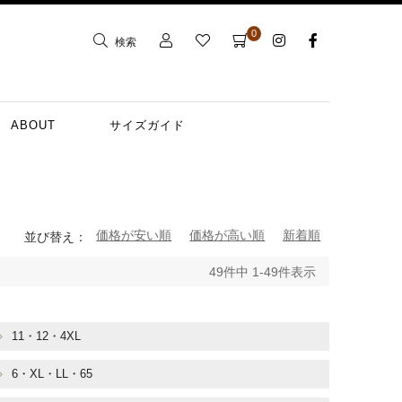
0
検索
ABOUT
サイズガイド
価格が安い順
価格が高い順
新着順
並び替え
49
件中
1
-
49
件表示
11・12・4XL
6・XL・LL・65