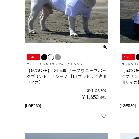
SALE
SALE
コットン１００％グラフィックＴシャツ
コットン１
【50%OFF】LGE530 サーフウエーブバッ
【50%O
クプリント Ｔシャツ 【BLブルドッグ専用
クプリン
サイズ】
用サイズ
定価
¥
3,300
¥
1,650
税込
[LGE530]
[LGE530]