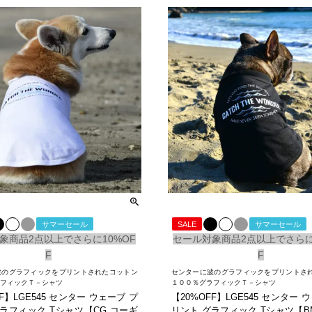
サマーセール
SALE
サマーセール
象商品2点以上でさらに10%OF
セール対象商品2点以上でさらに
F
F
波のグラフィックをプリントされたコットン
センターに波のグラフィックをプリントさ
ラフィックＴ－シャツ
１００％グラフィックＴ－シャツ
F】LGE545 センター ウェーブ プ
【20%OFF】LGE545 センター 
ラフィック Tシャツ【CG コーギ
リント グラフィック Tシャツ【BM