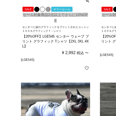
SALE
サマーセール
SALE
セール対象商品2点以上でさらに10%OF
セール対
F
センターに波のグラフィックをプリントされたコットン
センターに
１００％グラフィックＴ－シャツ
１００％グ
【20%OFF】LGE545 センター ウェーブ プ
【20%O
リント グラフィック Tシャツ【2XL 3XL 4X
リント グ
L】
¥
2,992
税込
〜
[LGE545]
[LGE545]