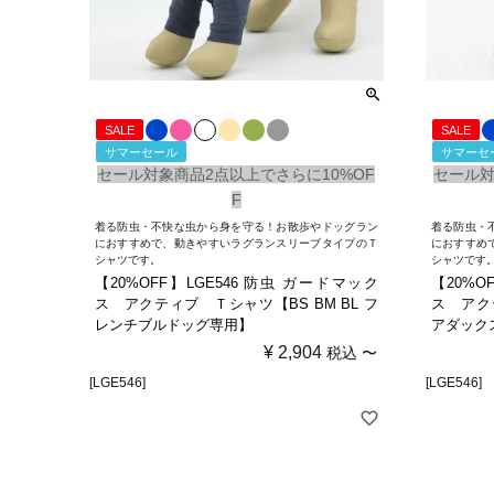
SALE
SALE
サマーセール
サマーセ
セール対象商品2点以上でさらに10%OF
セール対
F
着る防虫・不快な虫から身を守る！お散歩やドッグラン
着る防虫・
におすすめで、動きやすいラグランスリーブタイプのＴ
におすすめ
シャツです。
シャツです
【20%OFF】LGE546 防虫 ガードマック
【20%O
ス アクティブ Ｔシャツ【BS BM BL フ
ス アク
レンチブルドッグ専用】
アダック
¥
2,904
税込
〜
[LGE546]
[LGE546]