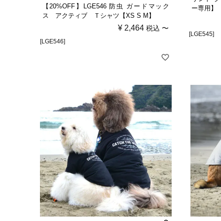
【20%OFF】LGE546 防虫 ガードマック
ー専用】
ス アクティブ Ｔシャツ【XS S M】
¥
2,464
税込
〜
[LGE545]
[LGE546]