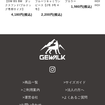
【DM BS BM ダッ
フルーツキャミワン
プカラー
HORIZ
クスフンド/ブルドッ
ピース【2号 3号 4
HOOD
1,980円
(税込)
グ専用サイズ】
号】
3,
4,180円
(税込)
2,200円
(税込)
商品一覧
サイズガイド
ご利用案内
法人の方へ
運営会社
よくあるご質問
お問い合わせ