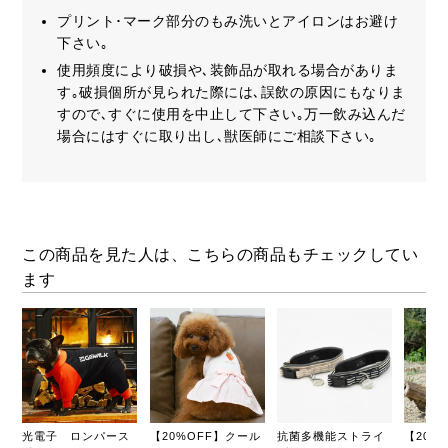
プリント･マーク部分のもみ洗いとアイロンはお避け
下さい｡
使用頻度により破損や､装飾品が取れる場合がありま
す｡破損個所が見られた際には､誤飲の原因にもなりま
すので､すぐに使用を中止して下さい｡万一飲み込んだ
場合にはすぐに取り出し､獣医師にご相談下さい｡
この商品を見た人は、こちらの商品もチェックしてい
ます
光電子 ロンパース
【20%OFF】クール
抗菌多機能ストライ
【20%