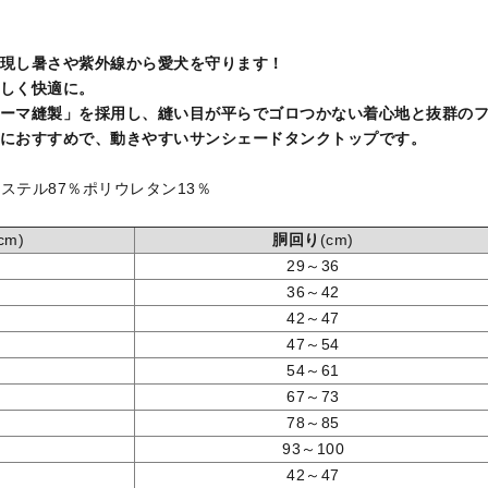
現し暑さや紫外線から愛犬を守ります！
しく快適に。
ーマ縫製」を採用し、縫い目が平らでゴロつかない着心地と抜群の
におすすめで、動きやすいサンシェードタンクトップです。
ステル87％ポリウレタン13％
cm)
胴回り
(cm)
3
29～36
7
36～42
1
42～47
5
47～54
0
54～61
0
67～73
0
78～85
0
93～100
5
42～47