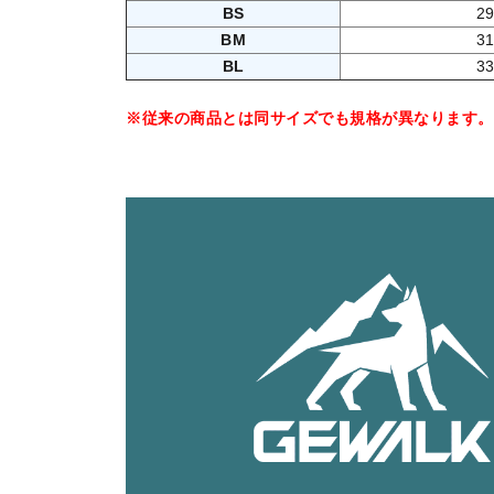
BS
2
BM
3
BL
3
※従来の商品とは同サイズでも規格が異なります。