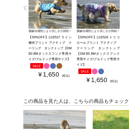
接触冷感性により涼しさが持続！
接触冷感性により涼しさが持続！
【50%OFF】LGE527 ライン
【50%OFF】LGE526 トリコ
幾何プリント アクティブ ク
ロールプリント アクティブ
ーリング タンクトップ【DM
クーリング タンクトップ
BS BMダックスフンド専用サ
【DM BS BMダックスフンド
イズ/ブルドッグ専用サイズ】
専用サイズ/ブルドッグ専用サ
イズ】
SALE
SALE
¥
1,650
税込
¥
1,650
税込
この商品を見た人は、こちらの商品もチェッ