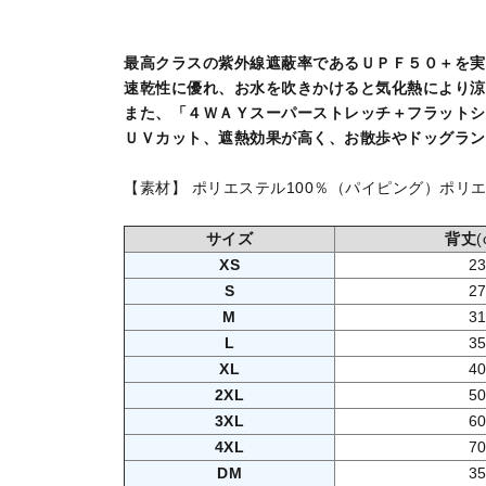
最高クラスの紫外線遮蔽率であるＵＰＦ５０＋を実
速乾性に優れ、お水を吹きかけると気化熱により涼
また、「４ＷＡＹスーパーストレッチ＋フラットシ
ＵＶカット、遮熱効果が高く、お散歩やドッグラン
【素材】 ポリエステル100％（パイピング）ポリエ
サイズ
背丈
(
XS
2
S
2
M
3
L
3
XL
4
2XL
5
3XL
6
4XL
7
DM
3