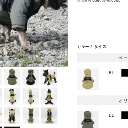
商品番号
LGE609-9000BL
カラー
サイズ
ベ
BL
オ
BL