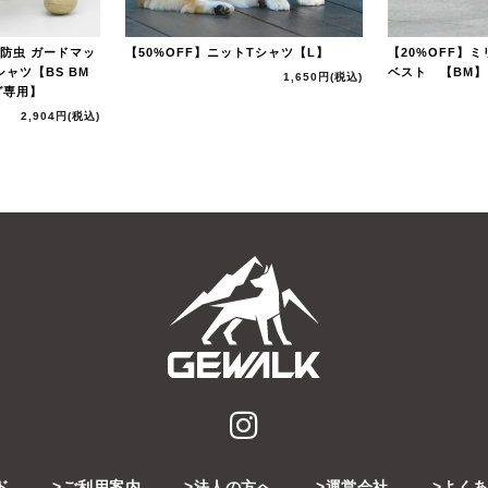
6 防虫 ガードマッ
【50%OFF】ニットTシャツ【L】
【20%OFF
ャツ【BS BM
ベスト 【BM
1,650円
(税込)
グ専用】
2,904円
(税込)
ド
ご利用案内
法人の方へ
運営会社
よく