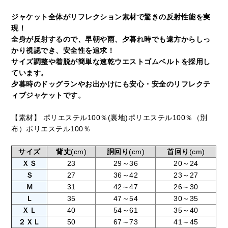
ジャケット全体がリフレクション素材で驚きの反射性能を実
現！
全身が反射するので、早朝や雨、夕暮れ時でも遠方からしっ
かり視認でき、安全性を追求！
サイズ調整や着脱が簡単な速乾ウエストゴムベルトを採用し
ています。
夕暮時のドッグランやお出かけにも安心・安全のリフレクテ
ィブジャケットです。
【素材】 ポリエステル100％(裏地)ポリエステル100％（別
布）ポリエステル100％
サイズ
背丈
(cm)
胴回り
(cm)
首回り
(cm)
ＸＳ
23
29～36
20～24
Ｓ
27
36～42
23～27
Ｍ
31
42～47
26～30
Ｌ
35
47～54
30～35
ＸＬ
40
54～61
35～40
２ＸＬ
50
67～73
41～45