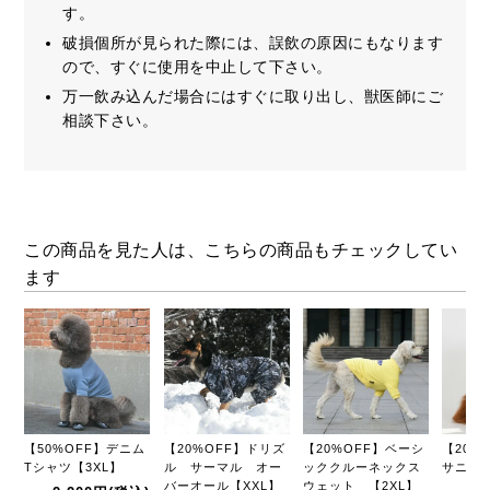
す。
破損個所が見られた際には、誤飲の原因にもなります
ので、すぐに使用を中止して下さい。
万一飲み込んだ場合にはすぐに取り出し、獣医師にご
相談下さい。
この商品を見た人は、こちらの商品もチェックしてい
ます
【50%OFF】デニム
【20%OFF】ドリズ
【20%OFF】ベーシ
【20%
Tシャツ【3XL】
ル サーマル オー
ッククルーネックス
サニタ
バーオール【XXL】
ウェット 【2XL】