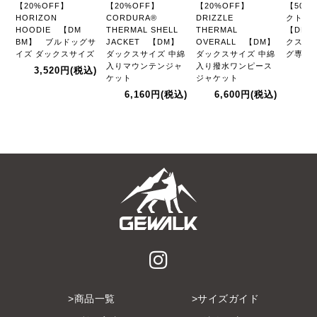
【20%OFF】
【20%OFF】
【20%OFF】
【50%
HORIZON
CORDURA®
DRIZZLE
クト 
HOODIE 【DM
THERMAL SHELL
THERMAL
【DM 
BM】 ブルドッグサ
JACKET 【DM】
OVERALL 【DM】
クスフ
イズ ダックスサイズ
ダックスサイズ 中綿
ダックスサイズ 中綿
グ専用
入りマウンテンジャ
入り撥水ワンピース
3,520円
(税込)
2,
ケット
ジャケット
6,160円
(税込)
6,600円
(税込)
商品一覧
サイズガイド