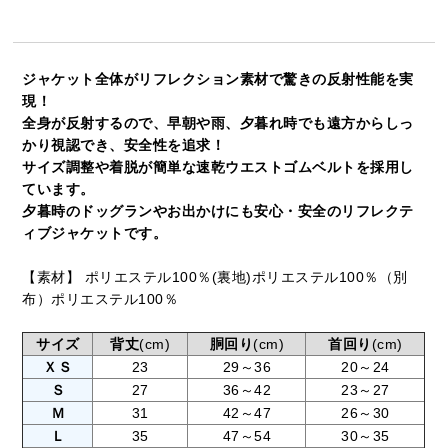
ジャケット全体がリフレクション素材で驚きの反射性能を実
現！
全身が反射するので、早朝や雨、夕暮れ時でも遠方からしっ
かり視認でき、安全性を追求！
サイズ調整や着脱が簡単な速乾ウエストゴムベルトを採用し
ています。
夕暮時のドッグランやお出かけにも安心・安全のリフレクテ
ィブジャケットです。
【素材】 ポリエステル100％(裏地)ポリエステル100％（別
布）ポリエステル100％
サイズ
背丈
(cm)
胴回り
(cm)
首回り
(cm)
ＸＳ
23
29～36
20～24
Ｓ
27
36～42
23～27
Ｍ
31
42～47
26～30
Ｌ
35
47～54
30～35