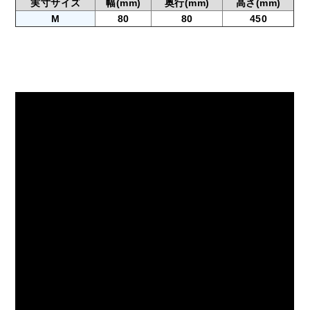
実寸サイズ
幅
(mm)
奥行
(mm)
高さ
(mm)
M
80
80
450