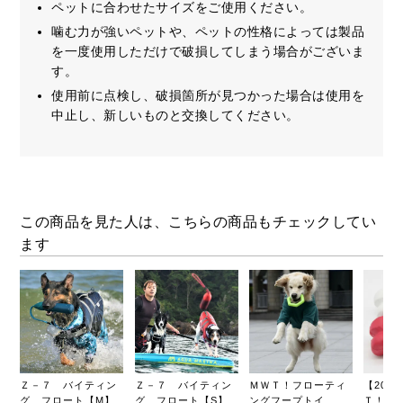
ペットに合わせたサイズをご使用ください。
噛む力が強いペットや、ペットの性格によっては製品
を一度使用しただけで破損してしまう場合がございま
す。
使用前に点検し、破損箇所が見つかった場合は使用を
中止し、新しいものと交換してください。
この商品を見た人は、こちらの商品もチェックしてい
ます
Ｚ－７ バイティン
Ｚ－７ バイティン
ＭＷＴ！フローティ
【20%
グ フロート【M】
グ フロート【S】
ングフープトイ
Ｔ！フ