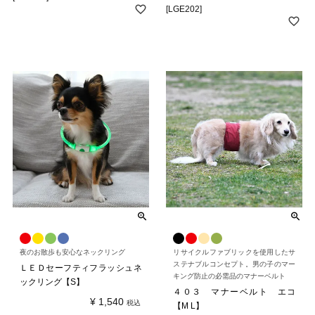
[LGE202]
夜のお散歩も安心なネックリング
リサイクルファブリックを使用したサ
ステナブルコンセプト。男の子のマー
ＬＥＤセーフティフラッシュネ
キング防止の必需品のマナーベルト
ックリング【S】
４０３ マナーベルト エコ
¥
1,540
税込
【M L】