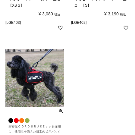
【XS S】
コ 【S】
¥
3,080
¥
3,190
税込
税込
[LGE403]
[LGE402]
高密度ＣＯＲＤＵＲＡ®Ｅｃｏを採用
し、機能性を備えた日常の犬用バック