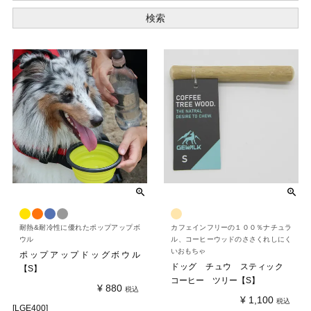
検索
耐熱&耐冷性に優れたポップアップボ
カフェインフリーの１００％ナチュラ
ウル
ル、コーヒーウッドのささくれしにく
いおもちゃ
ポップアップドッグボウル
ドッグ チュウ スティック
【S】
コーヒー ツリー【S】
¥
880
税込
¥
1,100
税込
[LGE400]