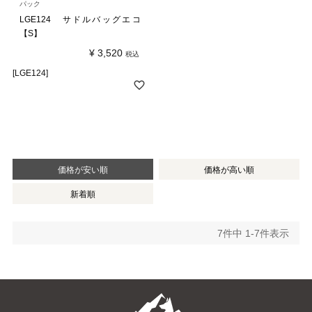
パック
LGE124 サドルバッグエコ
【S】
¥
3,520
税込
[LGE124]
価格が安い順
価格が高い順
新着順
7
件中
1
-
7
件表示