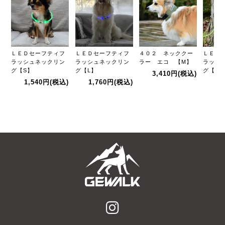
ＬＥＤセーフティフ
ＬＥＤセーフティフ
４０２ ネッククー
ＬＥＤ
ラッシュネックリン
ラッシュネックリン
ラー エコ 【M】
ラッシ
グ【S】
グ【L】
グ【M
3,410円
(税込)
1,540円
(税込)
1,760円
(税込)
1,