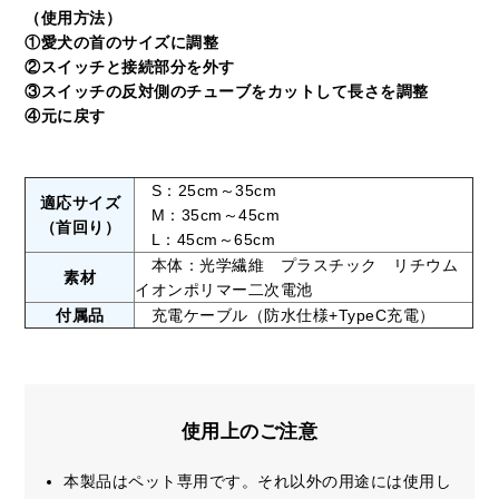
（使用方法）
①愛犬の首のサイズに調整
②スイッチと接続部分を外す
③スイッチの反対側のチューブをカットして長さを調整
④元に戻す
S：25cm～35cm
適応サイズ
M：35cm～45cm
（首回り）
L：45cm～65cm
本体：光学繊維 プラスチック リチウム
素材
イオンポリマー二次電池
付属品
充電ケーブル（防水仕様+TypeC充電）
使用上のご注意
本製品はペット専用です。それ以外の用途には使用し