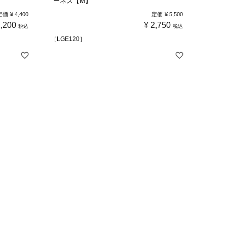
ーネス【M】
定価
¥
4,400
定価
¥
5,500
2,200
¥
2,750
税込
税込
［LGE120］