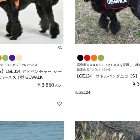
リティコンセプトのハーネス
高密度ＣＯＲＤＵＲＡ®Ｅｃｏを採用し、機
日常の犬用バックパック
XS】LGE314 アドベンチャー シー
LGE124 サドルバッグエコ【S】
ハーネス T型 GEWALK
¥
3
¥
3,850
税込
[LGE124]