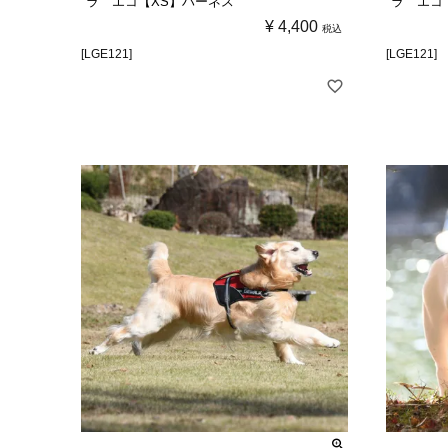
ラ エコ【XS】ハーネス
ラ エコ
¥
4,400
税込
[LGE121]
[LGE121]