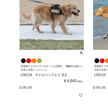
高密度ＣＯＲＤＵＲＡ®Ｅｃｏを採用し、機能性を備えた
高密度ＣＯ
日常の犬用バックパック
日常の犬用
LGE124 サドルバッグエコ【L】
LGE12
¥
4,840
税込
[LGE124]
[LGE124]