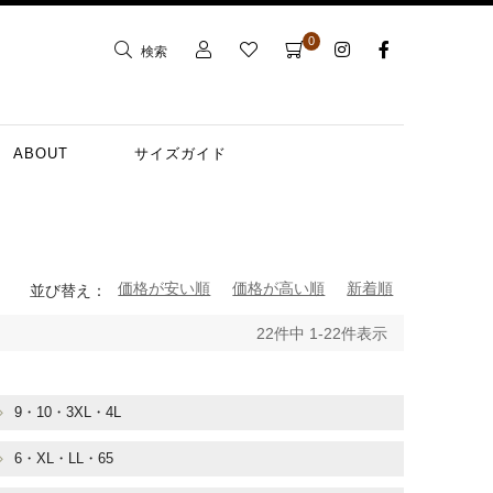
0
検索
ABOUT
サイズガイド
価格が安い順
価格が高い順
新着順
並び替え
22
件中
1
-
22
件表示
9・10・3XL・4L
6・XL・LL・65