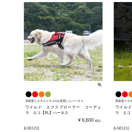
高密度ＣＯＲＤＵＲＡ®を使用したハーネス
高密度ＣＯ
ワイルド エクスプローラー コーデュ
ワイルド
ラ エコ【XL】ハーネス
ラ エコ
¥
6,600
税込
[LGE121]
[LGE121]