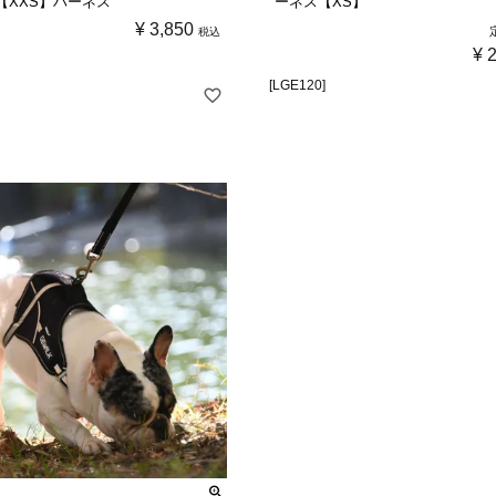
【XXS】ハーネス
ーネス【XS】
¥
3,850
税込
¥
[LGE120]