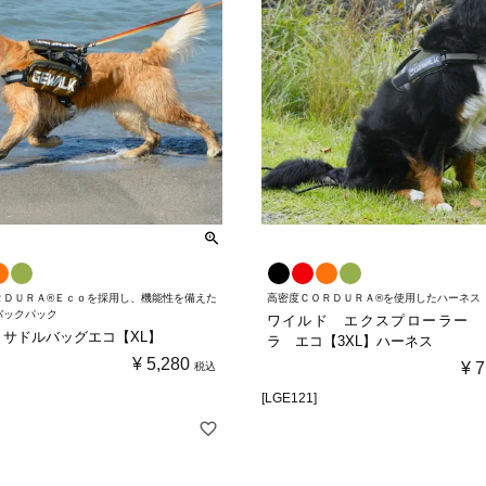
ＲＤＵＲＡ®Ｅｃｏを採用し、機能性を備えた
高密度ＣＯＲＤＵＲＡ®を使用したハーネス
バックパック
ワイルド エクスプローラー 
4 サドルバッグエコ【XL】
ラ エコ【3XL】ハーネス
¥
5,280
¥
7
税込
[LGE121]