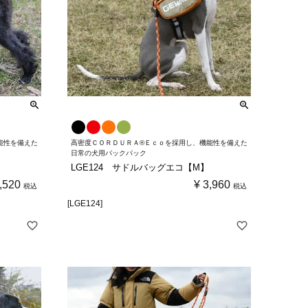
能性を備えた
高密度ＣＯＲＤＵＲＡ®Ｅｃｏを採用し、機能性を備えた
日常の犬用バックパック
LGE124 サドルバッグエコ【M】
,520
¥
3,960
税込
税込
[LGE124]