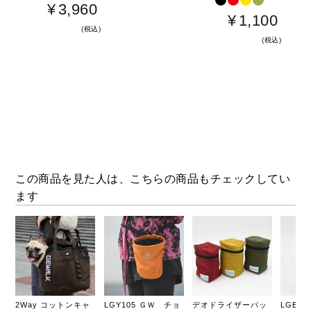
ブラ
¥
3,960
¥
1,100
税込
税込
この商品を見た人は、こちらの商品もチェックしてい
ます
2Way コットンキャ
LGY105 ＧＷ チョ
デオドライザーバッ
LGE4