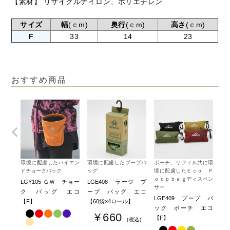
【素材】 リサイクルナイロン、ポリエチレン
サイズ
幅
(ｃm)
奥行
(ｃm)
高さ
(ｃm)
F
33
14
23
おすすめ商品
環境に配慮したハイエン
環境に配慮したプープバ
ポーチ、リフィル共に環
大人
ドチョークバック
ッグ
境に配慮したＥｃｏ Ｐ
とG
ｏｏｐｂａｇディスペン
LGY105 ＧＷ チョー
LGE408 ラージ プ
【
サー
ク バッグ エコ
ープ バッグ エコ
G
LGE409 プープ バ
【F】
【60袋×4ロール】
K
ッグ ポーチ エコ
ン
¥
660
【F】
税込
ー