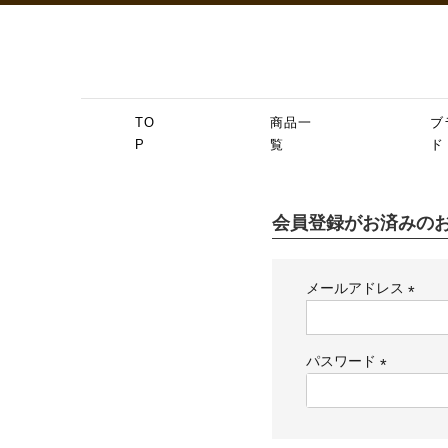
TO
商品一
ブ
P
覧
ド
会員登録がお済みの
メールアドレス
(必
須)
パスワード
(必
須)