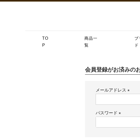
TO
商品一
ブ
P
覧
ド
会員登録がお済みの
メールアドレス
(必
須)
パスワード
(必
須)