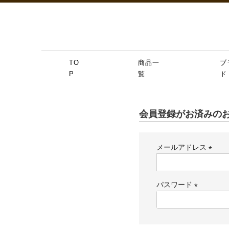
TO
商品一
ブ
P
覧
ド
会員登録がお済みの
メールアドレス
(必
須)
パスワード
(必
須)