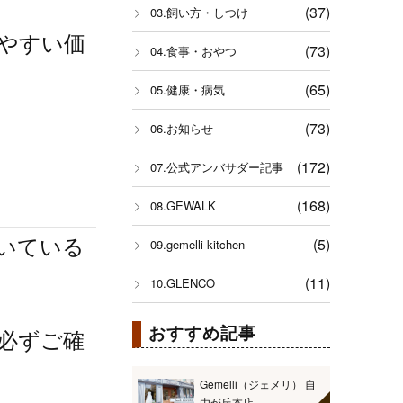
(37)
03.飼い方・しつけ
めやすい価
(73)
04.食事・おやつ
(65)
05.健康・病気
(73)
06.お知らせ
(172)
07.公式アンバサダー記事
(168)
08.GEWALK
いている
(5)
09.gemelli-kitchen
(11)
10.GLENCO
おすすめ記事
必ずご確
Gemelli（ジェメリ） 自
由が丘本店