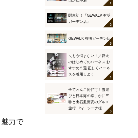
関東初！『GEWALK 有明
ガーデン店』
GEWALK 有明ガーデン店
＼もう悩まない！／愛犬
のはじめてのハーネス お
すすめ５選 正しくハーネ
スを着用しよう
全てわんこ同伴可！雪遊
びと日本海の幸、かに三
昧と出石皿蕎麦のグルメ
旅行 by シーナ様
も魅力で