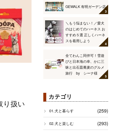
GEWALK 有明ガーデン店
＼もう悩まない！／愛犬
のはじめてのハーネス お
すすめ５選 正しくハーネ
スを着用しよう
全てわんこ同伴可！雪遊
びと日本海の幸、かに三
昧と出石皿蕎麦のグルメ
旅行 by シーナ様
カテゴリ
取り扱い
(259)
01.犬と暮らす
(293)
02.犬と楽しむ