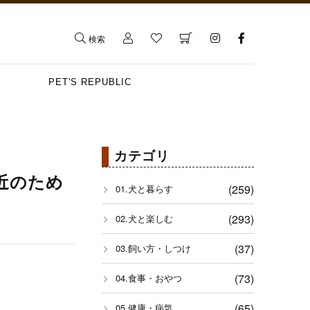
検索
PET'S REPUBLIC
カテゴリ
近のため
(259)
01.犬と暮らす
(293)
02.犬と楽しむ
(37)
03.飼い方・しつけ
(73)
04.食事・おやつ
(65)
05.健康・病気