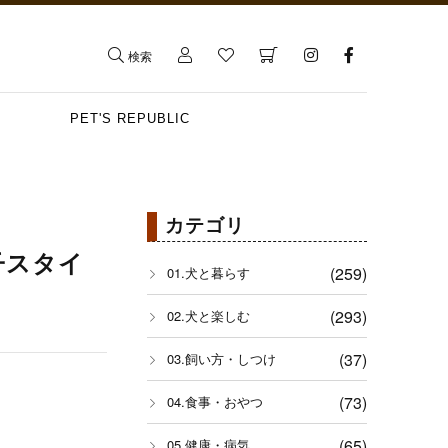
検索
PET'S REPUBLIC
カテゴリ
の子スタイ
(259)
01.犬と暮らす
(293)
02.犬と楽しむ
(37)
03.飼い方・しつけ
(73)
04.食事・おやつ
(65)
05.健康・病気