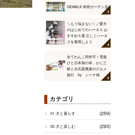
GEWALK 有明ガーデン店
＼もう悩まない！／愛犬
のはじめてのハーネス お
すすめ５選 正しくハーネ
スを着用しよう
全てわんこ同伴可！雪遊
びと日本海の幸、かに三
昧と出石皿蕎麦のグルメ
旅行 by シーナ様
カテゴリ
(259)
01.犬と暮らす
(293)
02.犬と楽しむ