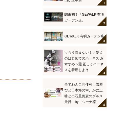
関東初！『GEWALK 有明
ガーデン店』
GEWALK 有明ガーデン店
＼もう悩まない！／愛犬
のはじめてのハーネス お
すすめ５選 正しくハーネ
スを着用しよう
全てわんこ同伴可！雪遊
びと日本海の幸、かに三
昧と出石皿蕎麦のグルメ
旅行 by シーナ様