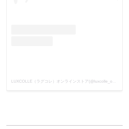
LUXCOLLE（ラグコレ）オンラインストア(@luxcolle_onlinestore)がシェアした投稿