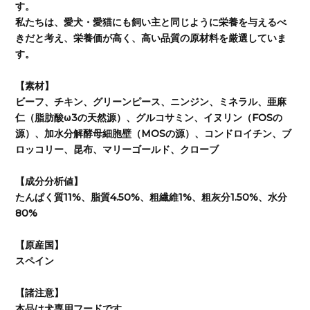
す。
私たちは、愛犬・愛猫にも飼い主と同じように栄養を与えるべ
きだと考え、栄養価が高く、高い品質の原材料を厳選していま
す。
【素材】
ビーフ、チキン、グリーンピース、ニンジン、ミネラル、亜麻
仁（脂肪酸ω3の天然源）、グルコサミン、イヌリン（FOSの
源）、加水分解酵母細胞壁（MOSの源）、コンドロイチン、ブ
ロッコリー、昆布、マリーゴールド、クローブ
【成分分析値】
たんぱく質11%、脂質4.50%、粗繊維1%、粗灰分1.50%、水分
80%
【原産国】
スペイン
【諸注意】
本品は犬専用フードです。