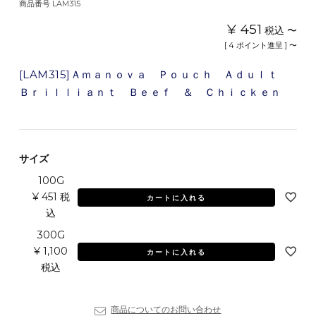
商品番号
LAM315
¥
451
税込
〜
[
4
ポイント進呈 ]
〜
[LAM315]Ａｍａｎｏｖａ Ｐｏｕｃｈ Ａｄｕｌｔ
Ｂｒｉｌｌｉａｎｔ Ｂｅｅｆ ＆ Ｃｈｉｃｋｅｎ
サイズ
100G
¥
451
税
カートに入れる
込
300G
¥
1,100
カートに入れる
税込
商品についてのお問い合わせ