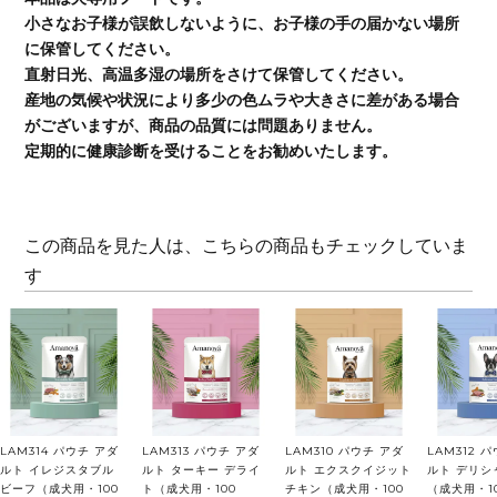
小さなお子様が誤飲しないように、お子様の手の届かない場所
に保管してください。
直射日光、高温多湿の場所をさけて保管してください。
産地の気候や状況により多少の色ムラや大きさに差がある場合
がございますが、商品の品質には問題ありません。
定期的に健康診断を受けることをお勧めいたします。
この商品を見た人は、こちらの商品もチェックしていま
す
LAM314 パウチ アダ
LAM313 パウチ アダ
LAM310 パウチ アダ
LAM312 
ルト イレジスタブル
ルト ターキー デライ
ルト エクスクイジット
ルト デリシ
ビーフ（成犬用・100
ト（成犬用・100
チキン（成犬用・100
（成犬用・1