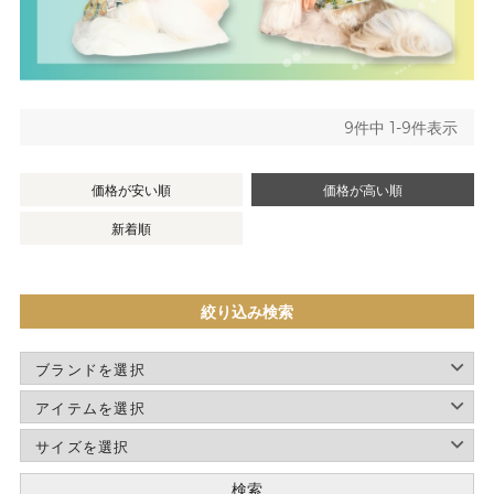
9
件中
1
-
9
件表示
価格が安い順
価格が高い順
新着順
絞り込み検索
検索