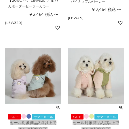
【20%OFF】LEW320 アルパ
パイナップルパーカー
カボーダーセーラーカラー
¥
2,464
税込
〜
¥
2,464
税込
〜
[LEW319]
[LEW320]
SALE
サマーセール
SALE
サマーセール
セール対象商品2点以上で
セール対象商品2点以上で