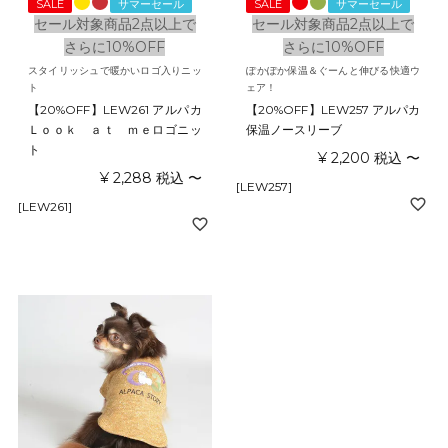
SALE
サマーセール
SALE
サマーセール
セール対象商品2点以上で
セール対象商品2点以上で
さらに10%OFF
さらに10%OFF
スタイリッシュで暖かいロゴ入りニッ
ぽかぽか保温＆ぐーんと伸びる快適ウ
ト
ェア！
【20%OFF】LEW261 アルパカ
【20%OFF】LEW257 アルパカ
Ｌｏｏｋ ａｔ ｍｅロゴニッ
保温ノースリーブ
ト
¥
2,200
税込
〜
¥
2,288
税込
〜
[LEW257]
[LEW261]