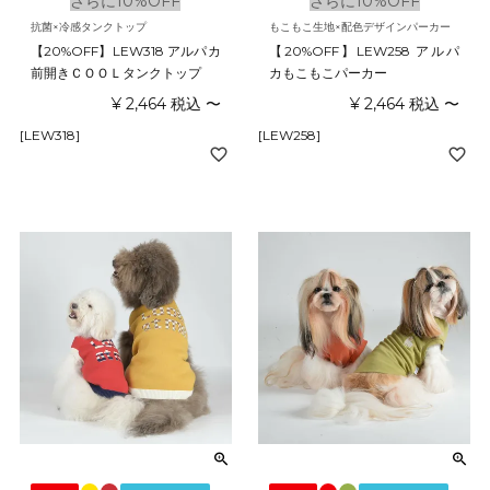
さらに10%OFF
さらに10%OFF
抗菌×冷感タンクトップ
もこもこ生地×配色デザインパーカー
【20%OFF】LEW318 アルパカ
【20%OFF】LEW258 アルパ
前開きＣＯＯＬタンクトップ
カもこもこパーカー
¥
2,464
税込
〜
¥
2,464
税込
〜
[LEW318]
[LEW258]