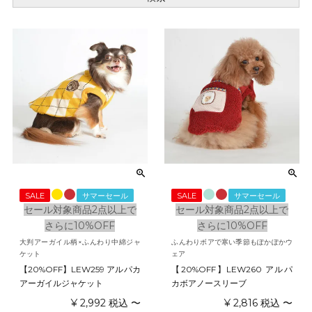
SALE
サマーセール
SALE
サマーセール
セール対象商品2点以上で
セール対象商品2点以上で
さらに10%OFF
さらに10%OFF
大判アーガイル柄×ふんわり中綿ジャ
ふんわりボアで寒い季節もぽかぽかウ
ケット
ェア
【20%OFF】LEW259 アルパカ
【20%OFF】LEW260 アルパ
アーガイルジャケット
カボアノースリーブ
¥
2,992
税込
〜
¥
2,816
税込
〜