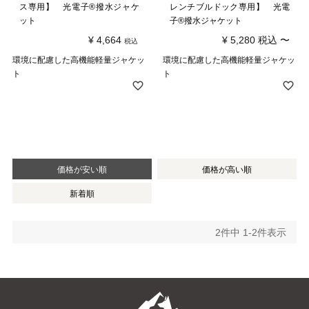
ス専用】 光電子®撥水ジャケ
レンチブルドック専用】 光電
ット
子®撥水ジャケット
¥
4,664
¥
5,280
税込
〜
税込
環境に配慮した高機能軽量ジャケッ
環境に配慮した高機能軽量ジャケッ
ト
ト
価格が安い順
価格が高い順
新着順
2
件中
1
-
2
件表示